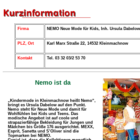
Firma
NEMO Neue Mode für Kids, Inh. Ursula Dabelow
PLZ, Ort
Karl Marx Straße 22, 14532 Kleinmachnow
Kontakt
Tel. 03 32 03/2 53 70
Nemo ist da
„Kindermode in Kleinmachnow heißt Nemo“,
bringt es Ursula Dabelow auf den Punkt.
Nemo steht für Neue Mode und damit für
Wohlfühlen bei Kids und Teens. Das
modische Angebot ist auf coole und
strapazierfähige Bekleidung für Jungen und
Mädchen bis Größe 176 ausgerichtet. MEXX,
Esprit, Sanetta und S’Oliver sind die
Topmarken bei NEMO.
Genial ist, dass die Kollektionen monatlich