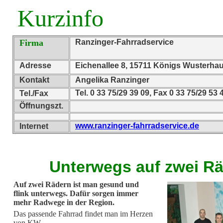
Kurzinfo
Firma
Ranzinger-Fahrradservice
Adresse
Eichenallee 8, 15711 Königs Wusterha
Kontakt
Angelika Ranzinger
Tel. 0 33 75/29 39 09, Fax 0 33 75/29 53 
Tel./Fax
Öffnungszt.
www.ranzinger-fahrradservice.de
Internet
Unterwegs auf zwei R
Auf zwei Rädern ist man gesund und
flink unterwegs. Dafür sorgen immer
mehr Radwege in der Region.
Das passende Fahrrad findet man im Herzen
von KW.