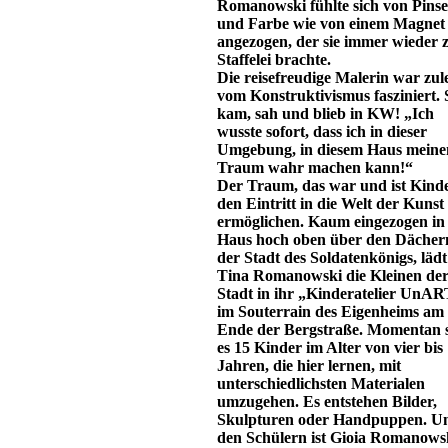
Romanowski fühlte sich von Pinse
und Farbe wie von einem Magnet
angezogen, der sie immer wieder 
Staffelei brachte.
Die reisefreudige Malerin war zule
vom Konstruktivismus fasziniert. 
kam, sah und blieb in KW! „Ich
wusste sofort, dass ich in dieser
Umgebung, in diesem Haus meine
Traum wahr machen kann!“
Der Traum, das war und ist Kind
den Eintritt in die Welt der Kunst
ermöglichen. Kaum eingezogen in 
Haus hoch oben über den Dächer
der Stadt des Soldatenkönigs, lädt
Tina Romanowski die Kleinen de
Stadt in ihr „Kinderatelier UnAR
im Souterrain des Eigenheims am
Ende der Bergstraße. Momentan 
es 15 Kinder im Alter von vier bis
Jahren, die hier lernen, mit
unterschiedlichsten Materialen
umzugehen. Es entstehen Bilder,
Skulpturen oder Handpuppen. Un
den Schülern ist Gioia Romanows