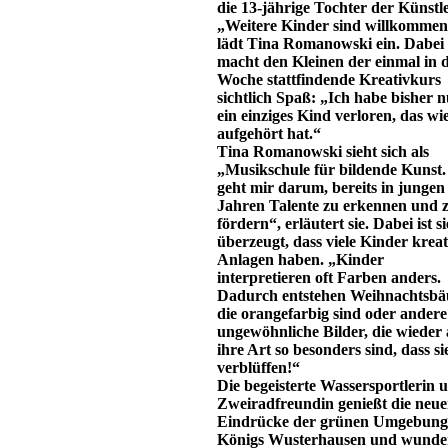
die 13-jährige Tochter der Künstle
„Weitere Kinder sind willkommen
lädt Tina Romanowski ein. Dabei
macht den Kleinen der einmal in 
Woche stattfindende Kreativkurs
sichtlich Spaß: „Ich habe bisher n
ein einziges Kind verloren, das wi
aufgehört hat.“
Tina Romanowski sieht sich als
„Musikschule für bildende Kunst.
geht mir darum, bereits in jungen
Jahren Talente zu erkennen und 
fördern“, erläutert sie. Dabei ist si
überzeugt, dass viele Kinder kreat
Anlagen haben. „Kinder
interpretieren oft Farben anders.
Dadurch entstehen Weihnachtsb
die orangefarbig sind oder andere
ungewöhnliche Bilder, die wieder 
ihre Art so besonders sind, dass si
verblüffen!“
Die begeisterte Wassersportlerin 
Zweiradfreundin genießt die neu
Eindrücke der grünen Umgebung
Königs Wusterhausen und wunde