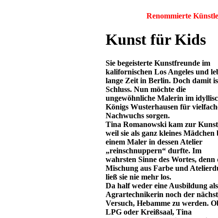
Renommierte Künstler
Kunst für Kids
Sie begeisterte Kunstfreunde im
kalifornischen Los Angeles und le
lange Zeit in Berlin. Doch damit is
Schluss. Nun möchte die
ungewöhnliche Malerin im idyllis
Königs Wusterhausen für vielfac
Nachwuchs sorgen.
Tina Romanowski kam zur Kunst
weil sie als ganz kleines Mädchen 
einem Maler in dessen Atelier
„reinschnuppern“ durfte. Im
wahrsten Sinne des Wortes, denn 
Mischung aus Farbe und Atelierd
ließ sie nie mehr los.
Da half weder eine Ausbildung als
Agrartechnikerin noch der nächst
Versuch, Hebamme zu werden. O
LPG oder Kreißsaal, Tina