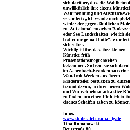
sich darüber, dass die Wahlheima
unwillkürlich ihre eigene künstler
Wahrnehmung und Ausdruckswei
verändert: „Ich wende mich plötzl
wieder der gegenständlichen Male
zu. Auf einmal entstehen Badesze
oder See-Landschaften, wie ich si
früher nie gemalt hätte“, wundert 
sich selber.
Wichtig ist ihr, dass ihre kleinen
Künstler früh
Präsentationsmöglichkeiten
bekommen. So freut sie sich darüb
im Achenbach-Krankenhaus eine
Wand mit Werken aus ihrem
Kinderatelier bestücken zu dürfen
träumt davon, in ihrer neuen Wah
und Wunschheimat attraktive R
zu finden, um einen Einblick in ih
eigenes Schaffen geben zu können
Infos:
www.kinderatelier-unartig.de
Tina Romanowski
Bergstraße 80