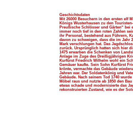
Geschichtsdaten
Mit 26000 Besuchern in den ersten elf 
Königs Wusterhausen zu den Touristen-M
Preußische Schlösser und Gärten“ bei ei
immer noch tief in den roten Zahlen sei
ihr Personal, bestehend aus Führern, K
davon zu schweigen, dass die im Jahr 2
Mark verschlungen hat. Das Jagdschlos
zurück. Ursprünglich hatten sich hier di
1475 erwarben die Schenken von Lands
Anlage im Zuge des Dreißigjährigen Kr
Kurfürst Friedrich Wilhelm wohl ein S
Gemäuer kaufte. Sein Sohn Kurfürst Fried
krönte, vermachte das Gebäude wiederu
Jahren war. Der Soldatenkönig und Vate
Gebäude. Nach seinem Tod 1740 wurde e
Möbel raus und nutzte ab 1850 den Bau 
etwas schade und modernisierte das Jag
rekonstruierten Zustand, wie es der So