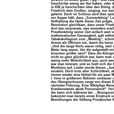
Geschichte wenig am Hut haben, oder de
in KW ja Geschichten über den König, d
Friedrich dem Großen, umging, nur weil
gelernt. Doch im Schloss wird dies spür
vor Augen hält, dass „Sonnenkönig“ Lud
Hofhaltung die Optik dieser Zeit prägte
Revolution gleichkam, dass unser Friedr
dort das verprasste, was woanders erarb
Preußenkönig seiner Zeit einfach weit vo
mathematischer Genauigkeit, galt selbst 
Tabakskollegium zum „Meeting“, schnitt
Armee als Offiziere ein, damit die kei
„Und die lange Kerls waren nötig, weil
Meter lang waren. Um die aufgestellt mi
bisschen größer sein!“ Dass die Königi
nicht so ganz glücklich war, kann man v
wenig mehr Wohnlichkeit aus, auch wenn
war man tolerant, und so hielt sich die
Monbijou auf. Leider wurde dieses „Juwe
existent. Doch trotz aller Schlichtheit,
immer wieder eine Hoheit für ein paar 
I. liess in größerem Rahmen umbauen un
des Obergeschosses zeugt von dieser E
nächsten Führung. Eine 50köpfige Reis
Krankenstands akute Personalnot!“ †brig
der kann sich während der …ffnungsze
bekommt man bereits einen Eindruck vo
Bemühungen der Stiftung Preu§ischer Ku