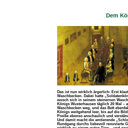
Dem Kön
Das ist nun wirklich ärgerlich: Erst kl
Waschbecken. Dabei hatte „Soldatenköni
wusch sich in seinem steinernen Wasc
Königs Wusterhausen täglich 20 Mal – am
Waschbecken weg, und das Bett ebenfall
Königs weitgehend leer, bis auf die Bild
Preiße ebenso anschaulich und verständ
Und damit macht die amtierende „Schl
Rundgang durchs liebevoll renovierte 
wirklich zu einem guten Tipp – und zwar