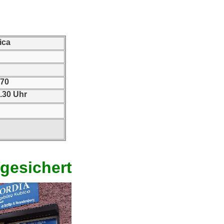
ica
 70
8.30 Uhr
gesichert