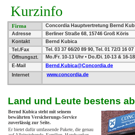
Kurzinfo
Firma
Concordia Hauptvertretung Bernd Kub
Adresse
Berliner Straße 68, 15746 Groß Köris
Kontakt
Bernd Kubica
Tel. 03 37 66/20 89 90, Tel. 01 72/3 16 07
Tel./Fax
Mo./Fr. 10-13 Uhr • Do./Di. 10-13 & 16-1
Öffnungszt.
E-Mail
Bernd.Kubica@Concordia.de
www.concordia.de
Internet
Land und Leute bestens ab
Bernd Kubica steht mit seinem
bewährten Versicherungs-Service
zuverlässig zur Seite.
Er bietet dafür umfassende Pakete, die genau
auf Alleinstehende, Familien, Handwerker