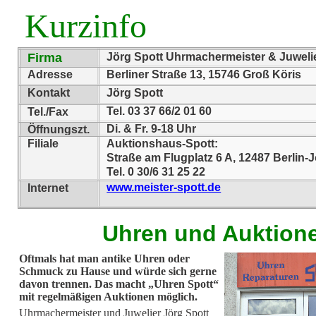
Kurzinfo
Firma
Jörg Spott Uhrmachermeister & Juweli
Adresse
Berliner Straße 13, 15746 Groß Köris
Kontakt
Jörg Spott
Tel. 03 37 66/2 01 60
Tel./Fax
Di. & Fr. 9-18 Uhr
Öffnungszt.
Filiale
Auktionshaus-Spott:
Straße am Flugplatz 6 A, 12487 Berlin-
Tel. 0 30/6 31 25 22
www.meister-spott.de
Internet
Uhren und Auktion
Oftmals hat man antike Uhren oder
Schmuck zu Hause und würde sich gerne
davon trennen. Das macht „Uhren Spott“
mit regelmäßigen Auktionen möglich.
Uhrmachermeister und Juwelier Jörg Spott