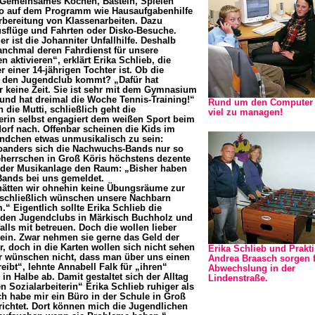
 Gemeinsames Kochen, Basteln, Spielen
so auf dem Programm wie Hausaufgabenhilfe
rbereitung von Klassenarbeiten. Dazu
flüge und Fahrten oder Disko-Besuche.
er ist die Johanniter Unfallhilfe. Deshalb
nchmal deren Fahrdienst für unsere
 aktivieren“, erklärt Erika Schlieb, die
r einer 14-jährigen Tochter ist. Ob die
n den Jugendclub kommt? „Dafür hat
 keine Zeit. Sie ist sehr mit dem Gymnasium
 und hat dreimal die Woche Tennis-Training!“
Rund um den Computer 
h die Mutti, schließlich geht die
viel zu managen!
erin selbst engagiert dem weißen Sport beim
orf nach. Offenbar scheinen die Kids im
ndchen etwas unmusikalisch zu sein:
anders sich die Nachwuchs-Bands nur so
herrschen in Groß Köris höchstens dezente
 der Musikanlage den Raum: „Bisher haben
Bands bei uns gemeldet.
hätten wir ohnehin keine Übungsräume zur
 schließlich wünschen unsere Nachbarn
.“ Eigentlich sollte Erika Schlieb die
iden Jugendclubs in Märkisch Buchholz und
alls mit betreuen. Doch die wollen lieber
sein. Zwar nehmen sie gerne das Geld der
r, doch in die Karten wollen sich nicht sehen
Erika Schlieb und Prakti
r wünschen nicht, dass man über uns einen
Andrea Braasch sorgen 
reibt“, lehnte Annabell Falk für „ihren“
Abwechslung in der
in Halbe ab. Damit gestaltet sich der Alltag
Lindenstraße.
n Sozialarbeiterin“ Erika Schlieb ruhiger als
ch habe mir ein Büro in der Schule in Groß
richtet. Dort können mich die Jugendlichen