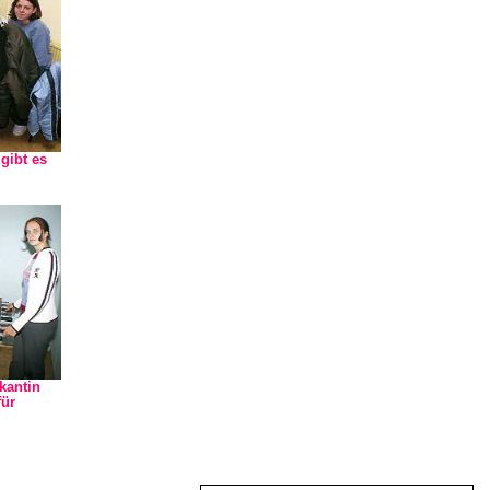
gibt es
kantin
für