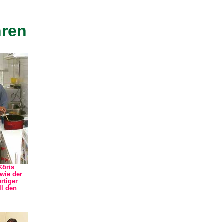
hren
Köris
wie der
rtiger
ll den