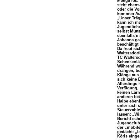
Menge los.
steht eben
oder die Vo
kommen Aus
„Unser Träg
kann ich ma
Jugendlichen
selbst Mutte
ebenfalls i
Johanna gar
beschäftigt
Da freut sic
Waltersdorf
TC Waltersd
Schenkenlä
Während wo
drängen, be
Klänge aus
sich keine 
Allerdings 
Verfügung,
keinen Lärm
anderen be
Halbe ebenf
unter sich 
Steuerzahle
lassen: „Wi
Bericht sch
Jugendclub 
der „mobile
gedacht: „I
Köris einge