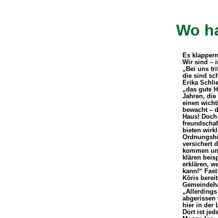
Wo ha
Es klappern
Wir sind – 
„Bei uns tri
die sind sc
Erika Schli
„das gute H
Jahren, die
einen wichti
bewacht – d
Haus! Doch 
freundschaf
bieten wirk
Ordnungshüt
versichert 
kommen uns
klären beis
erklären, w
kann!“ Fast
Köris berei
Gemeindehau
„Allerdings
abgerissen 
hier in der 
Dort ist je