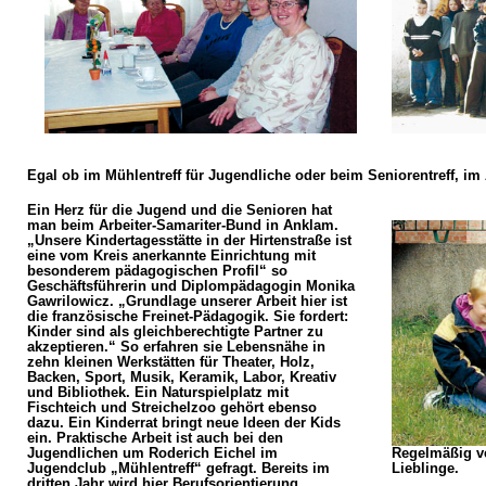
Egal ob im Mühlentreff für Jugendliche oder beim Seniorentreff, im
Ein Herz für die Jugend und die Senioren hat
man beim Arbeiter-Samariter-Bund in Anklam.
„Unsere Kindertagesstätte in der Hirtenstraße ist
eine vom Kreis anerkannte Einrichtung mit
besonderem pädagogischen Profil“ so
Geschäftsführerin und Diplompädagogin Monika
Gawrilowicz. „Grundlage unserer Arbeit hier ist
die französische Freinet-Pädagogik. Sie fordert:
Kinder sind als gleichberechtigte Partner zu
akzeptieren.“ So erfahren sie Lebensnähe in
zehn kleinen Werkstätten für Theater, Holz,
Backen, Sport, Musik, Keramik, Labor, Kreativ
und Bibliothek. Ein Naturspielplatz mit
Fischteich und Streichelzoo gehört ebenso
dazu. Ein Kinderrat bringt neue Ideen der Kids
ein. Praktische Arbeit ist auch bei den
Jugendlichen um Roderich Eichel im
Regelmäßig ve
Jugendclub „Mühlentreff“ gefragt. Bereits im
Lieblinge.
dritten Jahr wird hier Berufsorientierung