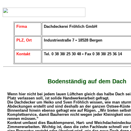
Firma
Dachdeckerei Fröhlich GmbH
PLZ, Ort
Industriestraße 7 • 18528 Bergen
Kontakt
Tel. 0 38 38/ 25 30 48 • Fax 0 38 38/ 25 36 14
Bodenständig auf dem Dach
Wenn hier nicht bei jedem lauen Lüftchen gleich das halbe Dach s
Platz verlassen soll, ist solide Handwerkerarbeit gefragt.
Die Dachdecker um Heiko und Sven Fröhlich wissen, wie man stur
Abdeckungen erstellt und sind deshalb an der ganzen Ostsee-Küste 
Binnenland hinein ebenso gefragt wie auf Rügen. „Wir bieten selbst
Komplettservice, damit Bauherren nicht wegen jeder Kleinigkeit vo
rennen müssen.“
Konkret umfasst dies Bauklempnerei, Hart- und Weichdacheindecku
Zimmererarbeiten. Wichtig ist, dass die zehn Fachleute schnell vor
eine Reparatur ansteht oder überlegt wird, wie das neue Dach denn