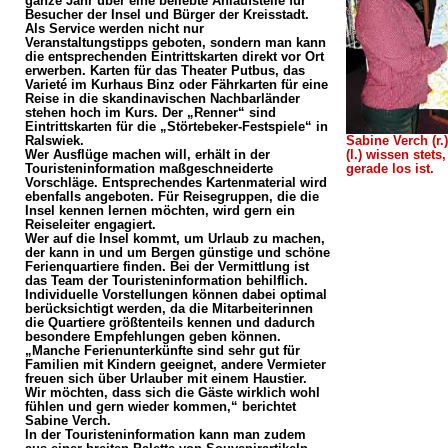
ganze Jahr über eine beliebte Anlaufstelle für
Besucher der Insel und Bürger der Kreisstadt.
Als Service werden nicht nur
Veranstaltungstipps geboten, sondern man kann
die entsprechenden Eintrittskarten direkt vor Ort
erwerben. Karten für das Theater Putbus, das
Varieté im Kurhaus Binz oder Fährkarten für eine
Reise in die skandinavischen Nachbarländer
stehen hoch im Kurs. Der „Renner“ sind
Eintrittskarten für die „Störtebeker-Festspiele“ in
Ralswiek.
Sabine Verch (r.
Wer Ausflüge machen will, erhält in der
(l.) wissen stet
Touristeninformation maßgeschneiderte
gerade los ist.
Vorschläge. Entsprechendes Kartenmaterial wird
ebenfalls angeboten. Für Reisegruppen, die die
Insel kennen lernen möchten, wird gern ein
Reiseleiter engagiert.
Wer auf die Insel kommt, um Urlaub zu machen,
der kann in und um Bergen günstige und schöne
Ferienquartiere finden. Bei der Vermittlung ist
das Team der Touristeninformation behilflich.
Individuelle Vorstellungen können dabei optimal
berücksichtigt werden, da die Mitarbeiterinnen
die Quartiere größtenteils kennen und dadurch
besondere Empfehlungen geben können.
„Manche Ferienunterkünfte sind sehr gut für
Familien mit Kindern geeignet, andere Vermieter
freuen sich über Urlauber mit einem Haustier.
Wir möchten, dass sich die Gäste wirklich wohl
fühlen und gern wieder kommen,“ berichtet
Sabine Verch.
In der Touristeninformation kann man zudem