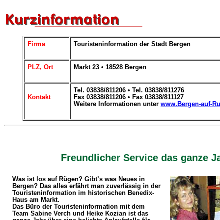
Firma
Touristeninformation der Stadt Bergen
PLZ, Ort
Markt 23 • 18528 Bergen
Tel. 03838/811206 • Tel. 03838/811276
Kontakt
Fax 03838/811206 • Fax 03838/811127
Weitere Informationen unter
www.Bergen-auf-R
Freundlicher Service das ganze J
Was ist los auf Rügen? Gibt’s was Neues in
Bergen? Das alles erfährt man zuverlässig in der
Touristeninformation im historischen Benedix-
Haus am Markt.
Das Büro der Touristeninformation mit dem
Team Sabine Verch und Heike Kozian ist das