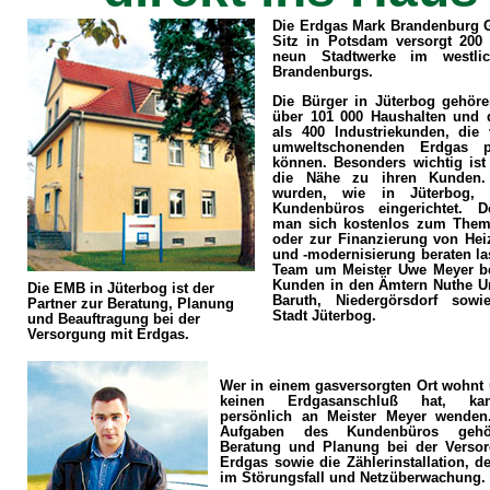
Die Erdgas Mark Brandenburg
Sitz in Potsdam versorgt 200
neun Stadtwerke im westlic
Brandenburgs.
Die Bürger in Jüterbog gehör
über 101 000 Haushalten und
als 400 Industriekunden, di
umweltschonenden Erdgas pro
können. Besonders wichtig is
die Nähe zu ihren Kunden.
wurden, wie in Jüterbog, r
Kundenbüros eingerichtet. D
man sich kostenlos zum Them
oder zur Finanzierung von He
und -modernisierung beraten la
Team um Meister Uwe Meyer be
Kunden in den Ämtern Nuthe Ur
Die EMB in Jüterbog ist der
Baruth, Niedergörsdorf sowi
Partner zur Beratung, Planung
Stadt Jüterbog.
und Beauftragung bei der
Versorgung mit Erdgas.
Wer in einem gasversorgten Ort wohnt
keinen Erdgasanschluß hat, ka
persönlich an Meister Meyer wenden
Aufgaben des Kundenbüros gehö
Beratung und Planung bei der Verso
Erdgas sowie die Zählerinstallation, d
im Störungsfall und Netzüberwachung.