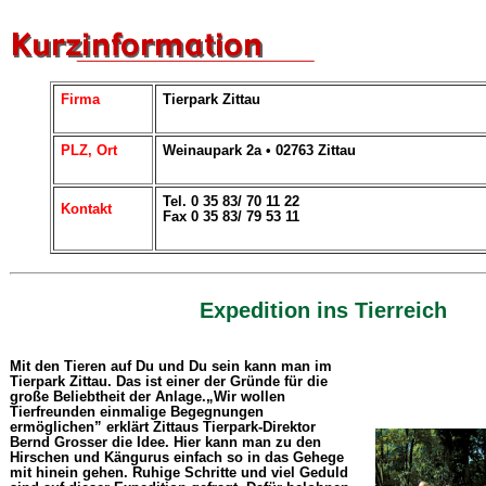
Firma
Tierpark Zittau
PLZ, Ort
Weinaupark 2a • 02763 Zittau
Tel. 0 35 83/ 70 11 22
Kontakt
Fax 0 35 83/ 79 53 11
Expedition ins Tierreich
Mit den Tieren auf Du und Du sein kann man im
Tierpark Zittau. Das ist einer der Gründe für die
große Beliebtheit der Anlage.„Wir wollen
Tierfreunden einmalige Begegnungen
ermöglichen” erklärt Zittaus Tierpark-Direktor
Bernd Grosser die Idee. Hier kann man zu den
Hirschen und Kängurus einfach so in das Gehege
mit hinein gehen. Ruhige Schritte und viel Geduld