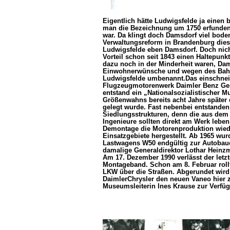
Eigentlich hätte Ludwigsfelde ja einen 
man die Bezeichnung um 1750 erfunden,
war. Da klingt doch Damsdorf viel boden
Verwaltungsreform in Brandenburg die
Ludwigsfelde eben Damsdorf. Doch nich
Vorteil schon seit 1843 einen Haltepun
dazu noch in der Minderheit waren, Dam
Einwohnerwünsche und wegen des Bahnh
Ludwigsfelde umbenannt.Das einschneid
Flugzeugmotorenwerk Daimler Benz Gen
entstand ein „Nationalsozialistischer M
Größenwahns bereits acht Jahre später
gelegt wurde. Fast nebenbei entstanden 
Siedlungsstrukturen, denn die aus de
Ingenieure sollten direkt am Werk leb
Demontage die Motorenproduktion wied
Einsatzgebiete hergestellt. Ab 1965 wu
Lastwagens W50 endgültig zur Autobauer
damalige Generaldirektor Lothar Heinz
Am 17. Dezember 1990 verlässt der let
Montageband. Schon am 8. Februar rollt
LKW über die Straßen. Abgerundet wird 
DaimlerChrysler den neuen Vaneo hier z
Museumsleiterin Ines Krause zur Verfü