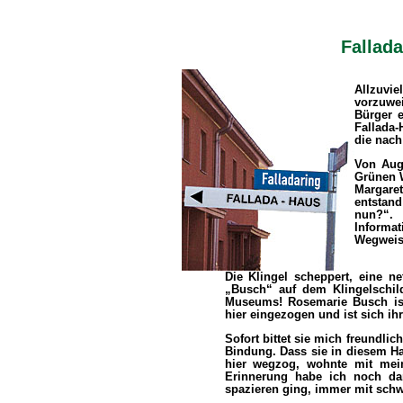
Fallad
Allzuv
vorzuwe
Bürger e
Fallada-
die nach
Von Aug
Grünen W
Margare
entstan
nun?“.
Informa
Wegweise
Die Klingel scheppert, eine n
„Busch“ auf dem Klingelschild
Museums! Rosemarie Busch is
hier eingezogen und ist sich i
Sofort bittet sie mich freundlic
Bindung. Dass sie in diesem Hau
hier wegzog, wohnte mit mein
Erinnerung habe ich noch da
spazieren ging, immer mit sch