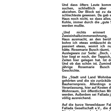
Und dass öfters Leute kom
suchen, schließlich aber e
abziehen. Der Block sei zu da
schlechteste gewesen. Da gab 
Haus noch nicht, so dass alles,
Kohle, immer durch die „gute S
werden mußte.
„Und nichts erinner
Zweieinhalbzimmerwohnung,
Haus ausmacht, an den berüh
bohre ich etwas enttäuscht 
passiert etwas, womit ich n
hätte. Rosemarie Busch räumt, s
Auslegware zur Seite: „Doch, 
hier liegt er noch, der Teppich
Zeiten hier gelegen hat. Ist 
Und ob das schön ist. Zuminde
jährige Rosemarie Busc
Geschichte.
Die „Stadt und Land Wohnbau
gehörten und die sie zurücküb
Bauherrenpreis. Allerdings
Veranlassung, hier auf Kosten 
Wohnraum, mit öffentlichen Mit
werden. Außerdem sei Fallada j
völlig ausreichend.
Auf die kurze Verweildauer F
Fallada Gesellschaft e.V., di