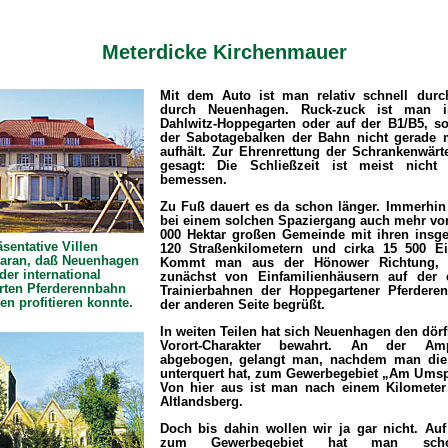
Meterdicke Kirchenmauer
Mit dem Auto ist man relativ schnell durc
durch Neuenhagen. Ruck-zuck ist man 
Dahlwitz-Hoppegarten oder auf der B1/B5, so
der Sabotagebalken der Bahn nicht gerade 
aufhält. Zur Ehrenrettung der Schrankenwärte
gesagt: Die Schließzeit ist meist nicht
bemessen.
Zu Fuß dauert es da schon länger. Immerhin
bei einem solchen Spaziergang auch mehr von 
000 Hektar großen Gemeinde mit ihren insg
äsentative Villen
120 Straßenkilometern und cirka 15 500 E
daran, daß Neuenhagen
Kommt man aus der Hönower Richtung,
der international
zunächst von Einfamilienhäusern auf der
ten Pferderennbahn
Trainierbahnen der Hoppegartener Pferdere
n profitieren konnte.
der anderen Seite begrüßt.
In weiten Teilen hat sich Neuenhagen den dör
Vorort-Charakter bewahrt. An der Am
abgebogen, gelangt man, nachdem man die
unterquert hat, zum Gewerbegebiet „Am Ums
Von hier aus ist man nach einem Kilometer 
Altlandsberg.
Doch bis dahin wollen wir ja gar nicht. A
zum Gewerbegebiet hat man sch