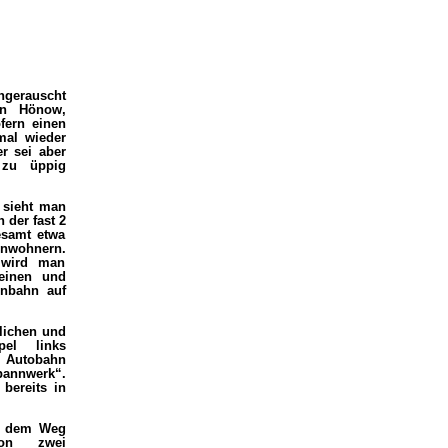
hgerauscht
in Hönow,
fern einen
mal wieder
r sei aber
 zu üppig
 sieht man
der fast 2
esamt etwa
inwohnern.
 wird man
 einen und
nnbahn auf
flichen und
pel links
 Autobahn
pannwerk“.
bereits in
uf dem Weg
on zwei