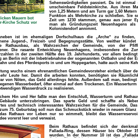
Sehenswürdigkeiten passiert. Da ist einmal d
unscheinbare Feldsteinkirche. Aus ihren Ma
von 1,25 Metern und am Turm gar 1,60 Metern i
Funktion als Wehrkirche zu schließen. Sie so
dicken Mauern bot
Zeit um 1230 stammen, genau aus jener E
r-Kirche Schutz vor
man als Gründungszeit Neuenhagens als 
Kolonistendorf annimmt.
aneben ist im ehemaligen Dorfschulhaus die „Arche“ zu finden, 
ne Jugend-, Freizeit- und Begegnungsstätte. Von weither kündet
ige Rathausbau, als Wahrzeichen der Gemeinde, von der Pfiffi
ener. Die rasante Entwicklung Neuenhagens, insbesondere die Zu
zahlen in der zweiten Hälfte des 19. Jahrhunderts, vor allem bedingt
 an Berlin mit der Inbetriebnahme der sogenannten Ostbahn und der E
ahn und des Pferdesports in und um Hoppegarten, hatte auch seine Kehr
ltung wuchs einem ehrenamtlichen Gemeindevorsteher einfach über de
hr Leute her. Damit die arbeiten konnten, benötigten sie Räumlichk
ar von Nöten, das Geld allerdings fehlte. Außerdem saß man, bedingt
tiegenen Wasserbedarf, öfter einmal auf dem Trockenen. Ein Wasserturm
twendigen Wasserdruck zu realisieren.
hem Hin und Her faßte man den Entschluß, Wasserturm und Rathau
Gebäude unterzubringen. Das sparte Geld und schaffte als Neben
tes und technisch interessantes Wahrzeichen für die Gemeinde. Das
 zum 75. Geburtstag soll nun das Schmuckstück wieder in neuem Glanz e
das Rathaus vor Leben nur so wimmelt, bleibt das Wasserreservo
ee vorerst leer und verwaist.
Beim Rathaus befindet sich der denkmalg
Fallada-Ring, dessen Häuser bis Oktober 19
wurden. In der Nummer 10 ist das „Fallad