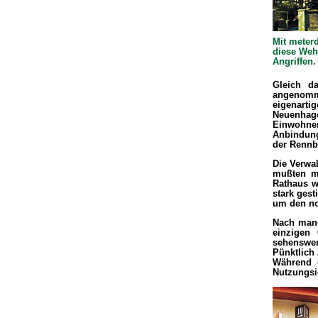
Mit meter
diese Weh
Angriffen.
Gleich d
angenomme
eigenart
Neuenhag
Einwohner
Anbindung
der Rennb
Die Verwa
mußten me
Rathaus w
stark ges
um den no
Nach manc
einzigen 
sehenswer
Pünktlich
Während 
Nutzungsid