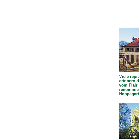
Viele repr
erinnern 
vom Flair 
renommier
Hoppegarte