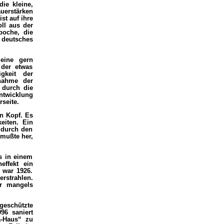
ie kleine,
uerstärken
st auf ihre
ll aus der
poche, die
deutsches
eine gern
 der etwas
gkeit der
nahme der
 durch die
ntwicklung
seite.
n Kopf. Es
eiten. Ein
 durch den
 mußte her,
s in einem
effekt ein
 war 1926.
rstrahlen.
ir mangels
eschützte
96 saniert
a-Haus“ zu