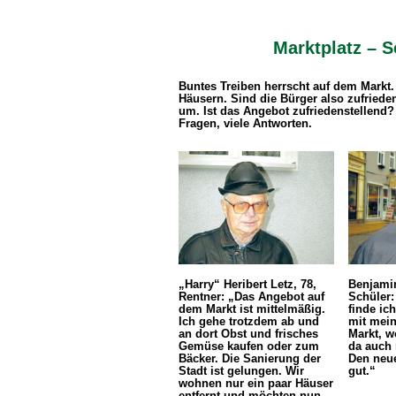
Marktplatz – S
Buntes Treiben herrscht auf dem Markt. 
Häusern. Sind die Bürger also zufriede
um. Ist das Angebot zufriedenstellend
Fragen, viele Antworten.
„Harry“ Heribert Letz, 78,
Benjamin
Rentner: „Das Angebot auf
Schüler:
dem Markt ist mittelmäßig.
finde ic
Ich gehe trotzdem ab und
mit mein
an dort Obst und frisches
Markt, w
Gemüse kaufen oder zum
da auch 
Bäcker. Die Sanierung der
Den neue
Stadt ist gelungen. Wir
gut.“
wohnen nur ein paar Häuser
entfernt und möchten nun