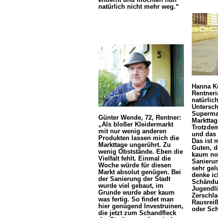
natürlich nicht mehr weg.“
Hanna Kü
Rentneri
natürlic
Untersc
Supermar
Günter Wende, 72, Rentner:
Markttag
„Als bloßer Kleidermarkt
Trotzdem
mit nur wenig anderen
und das 
Produkten lassen mich die
Das ist 
Markttage ungerührt. Zu
Guten, d
wenig Obststände. Eben die
kaum no
Vielfalt fehlt. Einmal die
Sanierun
Woche würde für diesen
sehr gel
Markt absolut genügen. Bei
denke ic
der Sanierung der Stadt
Schändu
wurde viel gebaut, im
Jugendli
Grunde wurde aber kaum
Zerschla
was fertig. So findet man
Rausrei
hier genügend Investruinen,
oder Sch
die jetzt zum Schandfleck