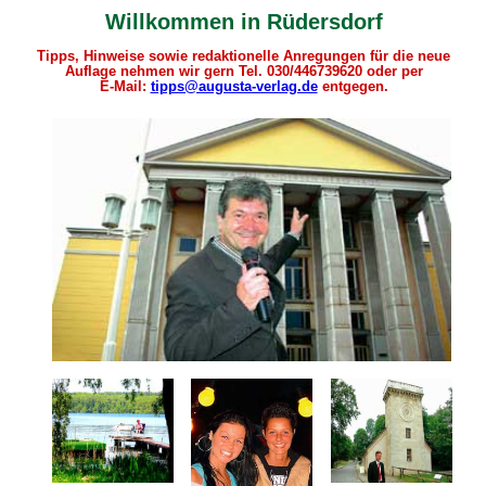
Willkommen in
Rüdersdorf
Tipps, Hinweise sowie redaktionelle Anregungen für die neue
Auflage nehmen wir gern Tel. 030/446739620 oder per
E-Mail:
tipps@augusta-verlag.de
entgegen.