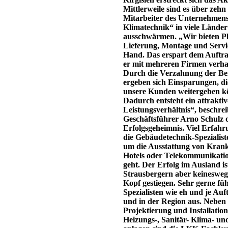
Mittlerweile sind es über zehn
Mitarbeiter des Unternehme
Klimatechnik“ in viele Länder
ausschwärmen. „Wir bieten P
Lieferung, Montage und Servic
Hand. Das erspart dem Auftra
er mit mehreren Firmen verha
Durch die Verzahnung der Be
ergeben sich Einsparungen, di
unsere Kunden weitergeben k
Dadurch entsteht ein attraktiv
Leistungsverhältnis“, beschrei
Geschäftsführer Arno Schulz 
Erfolgsgeheimnis. Viel Erfah
die Gebäudetechnik-Spezialist
um die Ausstattung von Kran
Hotels oder Telekommunikati
geht. Der Erfolg im Ausland is
Strausbergern aber keinesweg
Kopf gestiegen. Sehr gerne fü
Spezialisten wie eh und je Auf
und in der Region aus. Neben
Projektierung und Installatio
Heizungs-, Sanitär- Klima- un