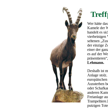
Tref
Wer hätte das
Kamele der W
handelt es si
vierbeinigen 
seltenen „Zus
der einzige Z
einer der gan
es auf der W
präsentieren“,
Lehmann.
Deshalb ist m
Anlage stolz.
europäischen
Aussterben be
oder Schafka
anderen Kame
Freianlage a
Trampeltiere.
putzigen Tote