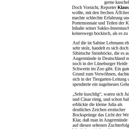
gerne kusche
Doch Vorsicht, Reporter
Klaus
wollte, mit den frechen Äffche
machte schlechte Erfahrung un
Portemonnaie und Teilen der K
Inhalte seiner Sakko-Innentas
keineswegs bockisch, als es zu
Auf die ist Sabine Lehmann eb
sehr stolz, handelt es sich doc
Sibirische Steinböcke, die es a
Angermünde in Deutschland n
noch in der Lüneburger Heide 
Schwerin im Zoo gibt. Ein gut
Grund zum Verwöhnen, dacht
sich in der Tiergarten-Leitung 
spendierte ein nagelneues Geh
„Sehr kuschlig“, waren sich Ju
und Cäsar einig, und schon bal
erblickte die kleine Julia als
deutliches Zeichen erotischer
Bocksprünge das Licht der Wel
Klar, daß man in Angermünde 
auf diesen seltenen Zuchterfolg 