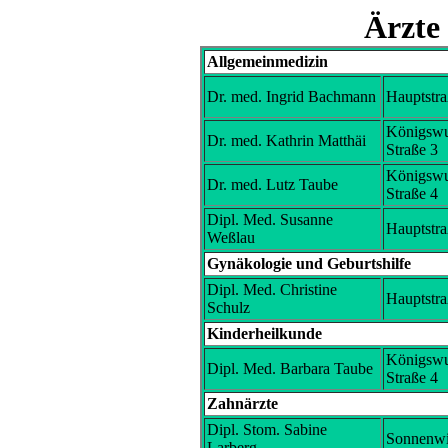
Ärzte
Allgemeinmedizin
Dr. med. Ingrid Bachmann
Hauptstra
Königswu
Dr. med. Kathrin Matthäi
Straße 3
Königswu
Dr. med. Lutz Taube
Straße 4
Dipl. Med. Susanne
Hauptstra
Weßlau
Gynäkologie und Geburtshilfe
Dipl. Med. Christine
Hauptstra
Schulz
Kinderheilkunde
Königswu
Dipl. Med. Barbara Taube
Straße 4
Zahnärzte
Dipl. Stom. Sabine
Sonnenwi
Larberg