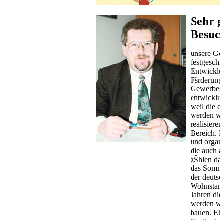
Sehr 
Besuc
unsere Ge
festgesch
Entwickl
Fšrderung
Gewerbes
entwicklu
weil die 
werden w
realisier
Bereich. 
und organ
die auch
zŠhlen da
das Somme
der deuts
Wohnstand
Jahren d
werden w
bauen. E