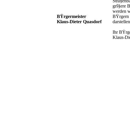
Stra§enb
grš§ere 
werden wi
BŸrgermeister
BŸrgern 
Klaus-Dieter Quasdorf
darstellen
Ihr BŸrg
Klaus-Di