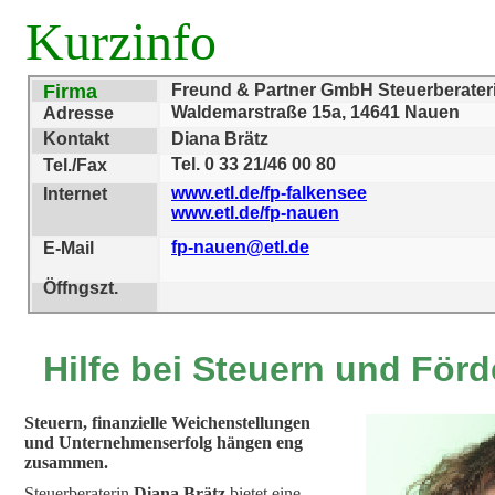
Kurzinfo
Firma
Freund & Partner GmbH Steuerberateri
Waldemarstraße 15a, 14641 Nauen
Adresse
Kontakt
Diana Brätz
Tel. 0 33 21/46 00 80
Tel./Fax
www.etl.de/fp-falkensee
Internet
www.etl.de/fp-nauen
fp-nauen@etl.de
E-Mail
Öffngszt.
Hilfe bei Steuern und Förd
Steuern, finanzielle Weichenstellungen
und Unternehmenserfolg hängen eng
zusammen.
Steuerberaterin
Diana Brätz
bietet eine