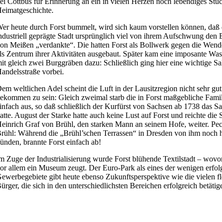
ei Cottbus für Erinnerung an ein in vielen Herzen noch lebendiges Stü
eimatgeschichte.
er heute durch Forst bummelt, wird sich kaum vorstellen können, daß 
ndustriell geprägte Stadt ursprünglich viel von ihrem Aufschwung den 
on Meißen „verdankte“. Die hatten Forst als Bollwerk gegen die Wen
ls Zentrum ihrer Aktivitäten ausgebaut. Später kam eine imposante Wa
it gleich zwei Burggräben dazu: Schließlich ging hier eine wichtige Sa
andelsstraße vorbei.
em weltlichen Adel scheint die Luft in der Lausitzregion nicht sehr gut
ekommen zu sein: Gleich zweimal starb die in Forst maßgebliche Famil
infach aus, so daß schließlich der Kurfürst von Sachsen ab 1738 das S
atte. August der Starke hatte auch keine Lust auf Forst und reichte die 
einrich Graf von Brühl, den starken Mann an seinem Hofe, weiter. Pec
rühl: Während die „Brühl’schen Terrassen“ in Dresden von ihm noch 
ünden, brannte Forst einfach ab!
m Zuge der Industrialisierung wurde Forst blühende Textilstadt – wovo
or allem ein Museum zeugt. Der Euro-Park als eines der wenigen erfol
ewerbegebiete gibt heute ebenso Zukunftsperspektive wie die vielen fl
ürger, die sich in den unterschiedlichsten Bereichen erfolgreich betätig