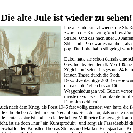
Die alte Jule ist wieder zu sehen!
Die alte Jule kreuzt wieder die Stra
zwar an der Kreuzung Virchow-Fran
Straße! Und das nach über 30 Jahre
Stillstand. 1965 war es nämlich, als 
populäre Lokalbahn stillgelegt wurd
Dabei hatte sie schon damals eine se
Geschichte: Seit dem 8. Mai 1893 rat
Züglein auf seiner insgesamt 24 Kil
langen Trasse durch die Stadt.
Rekordverdächtige 200 Betriebe wu
damals mit täglich bis zu 100
Waggonladungen voll Gütern versor
meiste davon war Braunkohle für di
Dampfmaschinen!
uch nach dem Krieg, als Forst 1945 fast völlig zerstört war, hatte die fl
ule erheblichen Anteil an dem Neuaufbau. Schade nur, daß unsere rean
ule heute so stur ist und sich leider keinen Millimeter fortbewegt: Kann
icht, ist sie doch „nur“ ein Kunstprodukt –und sorgt als Fassadenbild d
reischaffenden Künstler Thomas Strauss und Markus Hillegaart aus Ko