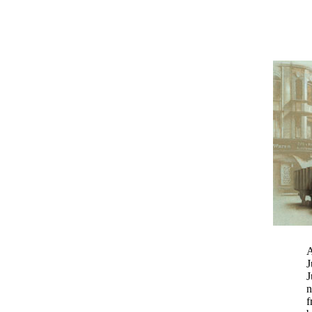
A
J
J
n
f