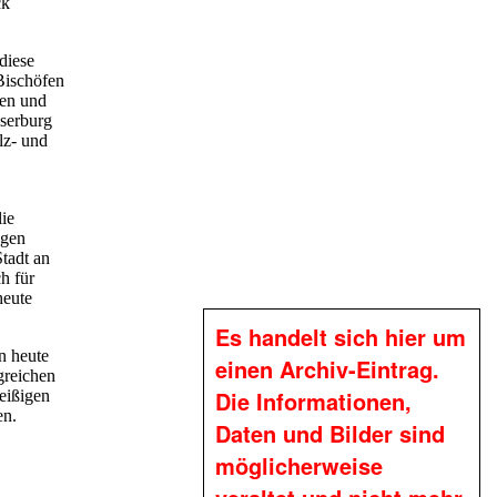
ck
diese
Bischöfen
den und
sserburg
lz- und
ie
agen
Stadt an
h für
heute
Es handelt sich hier um
n heute
einen Archiv-Eintrag.
greichen
Die Informationen,
eißigen
en.
Daten und Bilder sind
möglicherweise