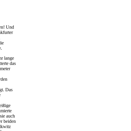
ßen! Und
kfurter
n
die
e.
hr lange
terte das
ometer
rden
gt. Das
e
eißige
imierte
 sie auch
er beiden
lkwitz