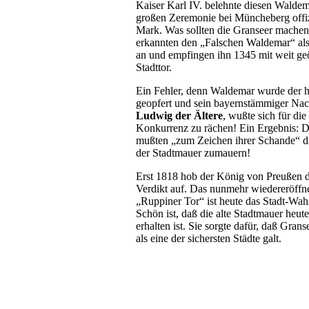
Kaiser Karl IV. belehnte diesen Waldem
großen Zeremonie bei Müncheberg offizi
Mark. Was sollten die Granseer machen
erkannten den „Falschen Waldemar“ al
an und empfingen ihn 1345 mit weit ge
Stadttor.
Ein Fehler, denn Waldemar wurde der h
geopfert und sein bayernstämmiger Nac
Ludwig der
Ältere
, wußte sich für die
Konkurrenz zu rächen! Ein Ergebnis: D
mußten „zum Zeichen ihrer Schande“ d
der Stadtmauer zumauern!
Erst 1818 hob der König von Preußen 
Verdikt auf. Das nunmehr wiedereröffn
„Ruppiner Tor“ ist heute das Stadt-Wah
Schön ist, daß die alte Stadtmauer heu
erhalten ist. Sie sorgte dafür, daß Grans
als eine der sichersten Städte galt.