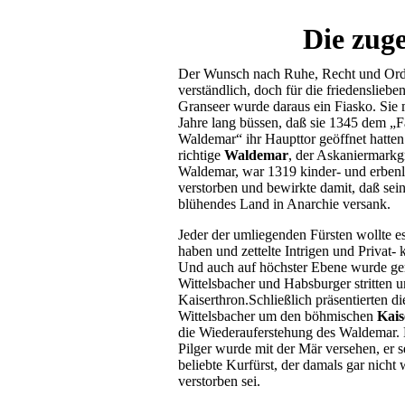
Die zug
Der Wunsch nach Ruhe, Recht und Ord
verständlich, doch für die friedensliebe
Granseer wurde daraus ein Fiasko. Sie
Jahre lang büssen, daß sie 1345 dem „F
Waldemar“ ihr Haupttor geöffnet hatten
richtige
Waldemar
, der Askaniermarkg
Waldemar, war 1319 kinder- und erben
verstorben und bewirkte damit, daß sein
blühendes Land in Anarchie versank.
Jeder der umliegenden Fürsten wollte e
haben und zettelte Intrigen und Privat- 
Und auch auf höchster Ebene wurde ge
Wittelsbacher und Habsburger stritten 
Kaiserthron.Schließlich präsentierten d
Wittelsbacher um den böhmischen
Kais
die Wiederauferstehung des Waldemar. 
Pilger wurde mit der Mär versehen, er s
beliebte Kurfürst, der damals gar nicht 
verstorben sei.