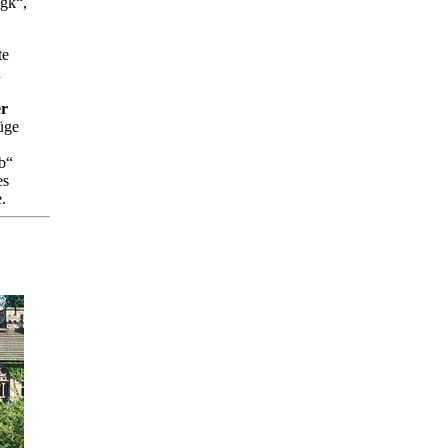
gk“,
te
n
er
üge
b“
es
.