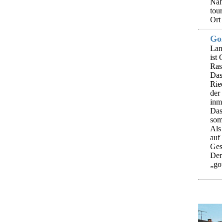
Nah
tour
Ort
Go
Lan
ist
Ras
Das
Rie
der
inm
Das
som
Als
auf
Ges
Der
„go