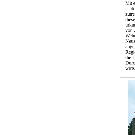
Mit 
ist 
zutre
dies
urku
von 
Wehn
Neus
angeg
Regi
die L
Durc
wirt