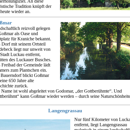
erholungsziel. An diese
istische Tradition knüpft der
 heute wieder an.
ßmar
dschaftlich reizvoll gelegen
 Goßmar als Oase und
tplatz für Kraniche bekannt.
 Dorf mit seinem Ortsteil
debeck liegt nur unweit von
 Stadt Luckau entfernt,
itten des Luckauer Busches.
 Freibad der Gemeinde lädt
mers zum Plantschen ein.
 Bauerndorf blickt Goßmar
 eine 650 Jahre alte
chichte zurück.
 Name ist wohl abgeleitet von Godomar, „der Gottberühmte“. Und
ttberühmt“ kann Goßmar wieder werden – durch seine Naturschönheite
Langengrassau
Nur fünf Kilometer von Luck
entfernt, liegt Langengrassau
malerisch in einem landschaftl