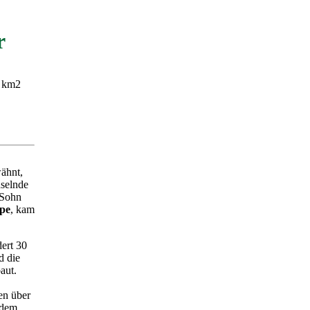
r
 km2
wähnt,
hselnde
 Sohn
pe
, kam
ert 30
d die
aut.
en über
 dem