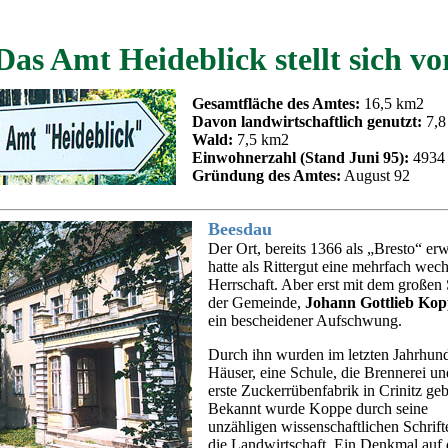
Das Amt Heideblick stellt sich vo
Gesamtfläche des Amtes:
16,5 km2
Davon landwirtschaftlich genutzt:
7,8
Wald:
7,5 km2
Einwohnerzahl (Stand Juni 95):
4934
Gründung des Amtes:
August 92
Beesdau
Der Ort, bereits 1366 als „Bresto“ er
hatte als Rittergut eine mehrfach wec
Herrschaft. Aber erst mit dem großen
der Gemeinde,
Johann Gottlieb Kop
ein bescheidener Aufschwung.
Durch ihn wurden im letzten Jahrhund
Häuser, eine Schule, die Brennerei un
erste Zuckerrübenfabrik in Crinitz geb
Bekannt wurde Koppe durch seine
unzähligen wissenschaftlichen Schrift
die Landwirtschaft. Ein Denkmal auf