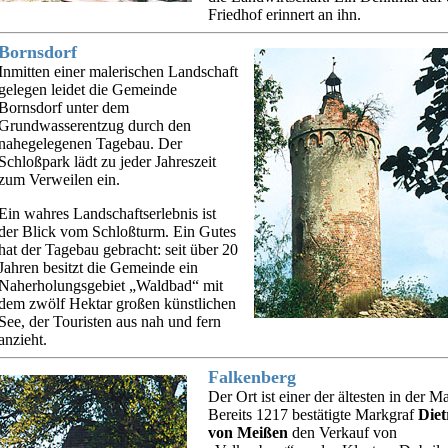
Friedhof erinnert an ihn.
Bornsdorf
Inmitten einer malerischen Landschaft
gelegen leidet die Gemeinde
Bornsdorf unter dem
Grundwasserentzug durch den
nahegelegenen Tagebau. Der
Schloßpark lädt zu jeder Jahreszeit
zum Verweilen ein.
Ein wahres Landschaftserlebnis ist
der Blick vom Schloßturm. Ein Gutes
hat der Tagebau gebracht: seit über 20
Jahren besitzt die Gemeinde ein
Naherholungsgebiet „Waldbad“ mit
dem zwölf Hektar großen künstlichen
See, der Touristen aus nah und fern
anzieht.
Falkenberg
Der Ort ist einer der ältesten in der M
Bereits 1217 bestätigte Markgraf
Diet
von Meißen
den Verkauf von