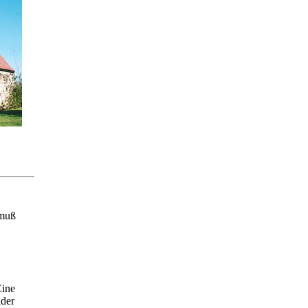
 muß
Eine
der