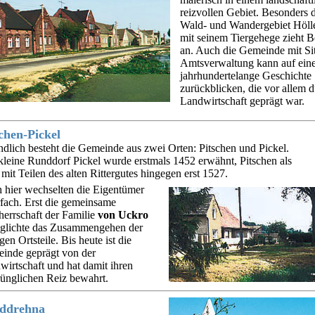
reizvollen Gebiet. Besonders 
Wald- und Wandergebiet Höll
mit seinem Tiergehege zieht 
an. Auch die Gemeinde mit Sit
Amtsverwaltung kann auf ein
jahrhundertelange Geschichte
zurückblicken, die vor allem d
Landwirtschaft geprägt war.
chen-Pickel
ndlich besteht die Gemeinde aus zwei Orten: Pitschen und Pickel.
kleine Runddorf Pickel wurde erstmals 1452 erwähnt, Pitschen als
mit Teilen des alten Rittergutes hingegen erst 1527.
 hier wechselten die Eigentümer
fach. Erst die gemeinsame
herrschaft der Familie
von Uckro
glichte das Zusammengehen der
gen Ortsteile. Bis heute ist die
inde geprägt von der
irtschaft und hat damit ihren
rünglichen Reiz bewahrt.
ddrehna