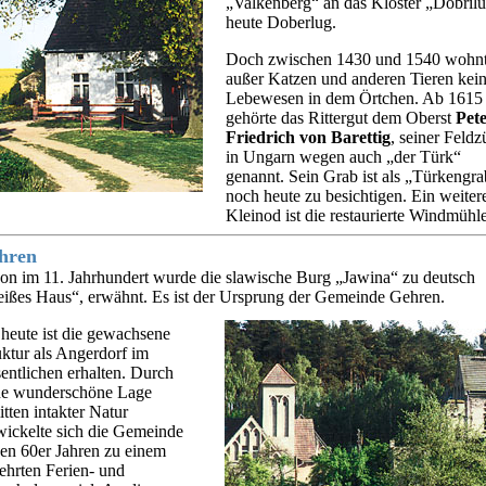
„Valkenberg“ an das Kloster „Dobrilu
heute Doberlug.
Doch zwischen 1430 und 1540 wohn
außer Katzen und anderen Tieren kei
Lebewesen in dem Örtchen. Ab 1615
gehörte das Rittergut dem Oberst
Pet
Friedrich von Barettig
, seiner Feldz
in Ungarn wegen auch „der Türk“
genannt. Sein Grab ist als „Türkengra
noch heute zu besichtigen. Ein weiter
Kleinod ist die restaurierte Windmühle
hren
on im 11. Jahrhundert wurde die slawische Burg „Jawina“ zu deutsch
ißes Haus“, erwähnt. Es ist der Ursprung der Gemeinde Gehren.
 heute ist die gewachsene
uktur als Angerdorf im
entlichen erhalten. Durch
ne wunderschöne Lage
itten intakter Natur
wickelte sich die Gemeinde
den 60er Jahren zu einem
ehrten Ferien- und