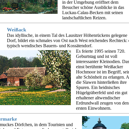
in der Umgebung eröffnet dem
Besucher schöne Ausblicke in das
Luckau-Calau-Becken mit seinen
landschaftlichen Reizen.
Weißack
Das idyllische, in einem Tal des Lausitzer Höhenrückens gelegene
Dorf, bildet ein schmales von Ost nach West reichendes Rechteck: 
typisch wendisches Bauern- und Kossätendorf.
Es feierte 1995 seinen 720.
Geburtstag und ist voll
interessanter Kleinodien. Da
einst berühmte Weißacker
Hochmoor ist im Begriff, sei
alte Schönheit zu erlangen. 
die Slawen hinterließen ihre
Spuren. Ein heidnisches
Hügelgräberfeld und ein gut
erhaltener altwendischer
Erdrundwall zeugen von den
ersten Einwohnern.
ermarke
muckes Dörfchen, in dem Touristen und