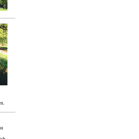
n.
au
ich