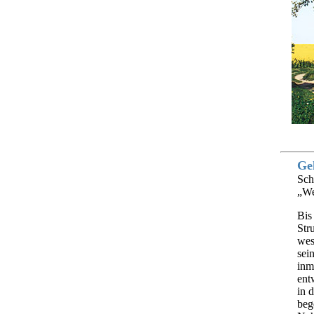
Ge
Sch
„We
Bis
Str
wes
sei
inm
ent
in 
beg