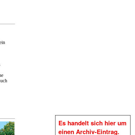
ein
s
ne
Auch
Es handelt sich hier um
einen Archiv-Eintrag.