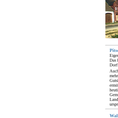
Pits
Eige
Das 
Dorf 
Auch
mehr
Guts
ermö
heuti
Geme
Landw
ursp
Wal