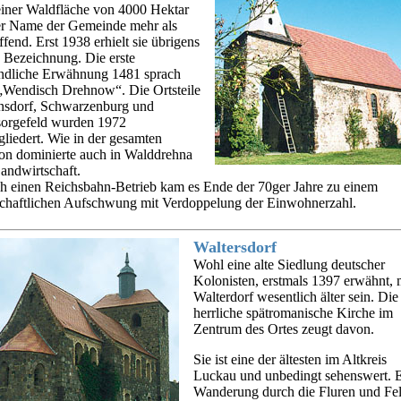
einer Waldfläche von 4000 Hektar
der Name der Gemeinde mehr als
ffend. Erst 1938 erhielt sie übrigens
e Bezeichnung. Die erste
ndliche Erwähnung 1481 sprach
„Wendisch Drehnow“. Die Ortsteile
sdorf, Schwarzenburg und
orgefeld wurden 1972
liedert. Wie in der gesamten
on dominierte auch in Walddrehna
andwirtschaft.
h einen Reichsbahn-Betrieb kam es Ende der 70ger Jahre zu einem
schaftlichen Aufschwung mit Verdoppelung der Einwohnerzahl.
Waltersdorf
Wohl eine alte Siedlung deutscher
Kolonisten, erstmals 1397 erwähnt,
Walterdorf wesentlich älter sein. Die
herrliche spätromanische Kirche im
Zentrum des Ortes zeugt davon.
Sie ist eine der ältesten im Altkreis
Luckau und unbedingt sehenswert. 
Wanderung durch die Fluren und Fel