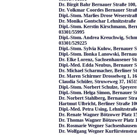
Dr. Birgit Bahr Bernauer Straße 100
Dr. Volkmar Coordes Bernauer Straß
Dipl.-Stom. Marlies Drose Weserstra
Dr. Monika Gontschar Lehnitzstraße
Dipl.-Stom. Kerstin Kirschmann, Ber
03301/55995
Dipl.-Stom. Andrea Kreuchwig, Schm
03301/529225
Dipl.-Stom. Sylvia Kulow, Bernauer 
Dipl.-Stom. Ilonka Lanowski, Bernau
Dr. Elke Lorenz, Sachsenhausener St
Dipl.-Med. Edda Neubus, Bernauer S
Dr. Michael Scharmacher, Berliner S
Dr. Maren Schirmer Drosselweg 1, 1
Claudia Schüler, Struweweg 37, 1651
Dipl.-Stom. Norbert Schulze, Speyer
Dipl.-Stom. Helga Simon, Bernauer S
Dr. Norbert Stahlberg, Bernauer Str
Hartmut Ulbricht, Berliner Straße 1
Dipl.-Med. Petra Using, Lehnitzstra
Dr. Renate Wagner Bötzower Platz 1
Dr. Thomas Wagner Bötzower Platz 1
Dr. Rosmarie Wegner Sachsenhausene
Dr. Wolfgang Wegner Kurfürstenstra