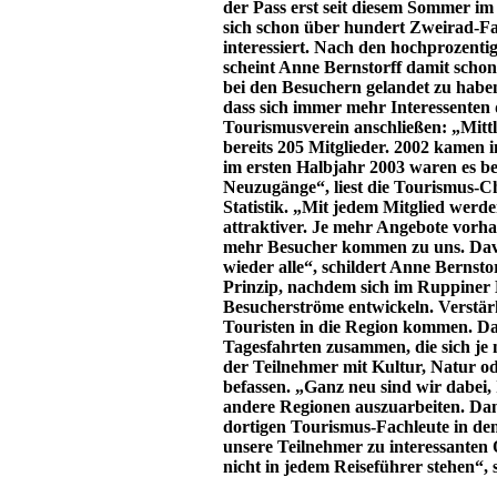
der Pass erst seit diesem Sommer im
sich schon über hundert Zweirad-F
interessiert. Nach den hochprozenti
scheint Anne Bernstorff damit schon
bei den Besuchern gelandet zu hab
dass sich immer mehr Interessenten
Tourismusverein anschließen: „Mittl
bereits 205 Mitglieder. 2002 kamen 
im ersten Halbjahr 2003 waren es be
Neuzugänge“, liest die Tourismus-Ch
Statistik. „Mit jedem Mitglied werd
attraktiver. Je mehr Angebote vorh
mehr Besucher kommen zu uns. Dav
wieder alle“, schildert Anne Bernsto
Prinzip, nachdem sich im Ruppiner
Besucherströme entwickeln. Verstär
Touristen in die Region kommen. Da
Tagesfahrten zusammen, die sich je 
der Teilnehmer mit Kultur, Natur 
befassen. „Ganz neu sind wir dabei,
andere Regionen auszuarbeiten. D
dortigen Tourismus-Fachleute in de
unsere Teilnehmer zu interessanten Ö
nicht in jedem Reiseführer stehen“, 