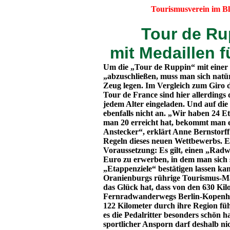
Tourismusverein im Bl
Tour de Ru
mit Medaillen 
Um die „Tour de Ruppin“ mit einer
„abzuschließen, muss man sich natür
Zeug legen. Im Vergleich zum Giro d
Tour de France sind hier allerdings
jedem Alter eingeladen. Und auf die
ebenfalls nicht an. „Wir haben 24 
man 20 erreicht hat, bekommt man 
Anstecker“, erklärt Anne Bernstorff
Regeln dieses neuen Wettbewerbs. E
Voraussetzung: Es gilt, einen „Rad
Euro zu erwerben, in dem man sich 
„Etappenziele“ bestätigen lassen ka
Oranienburgs rührige Tourismus-Man
das Glück hat, dass von den 630 Kil
Fernradwanderwegs Berlin-Kopenha
122 Kilometer durch ihre Region füh
es die Pedalritter besonders schön h
sportlicher Ansporn darf deshalb ni