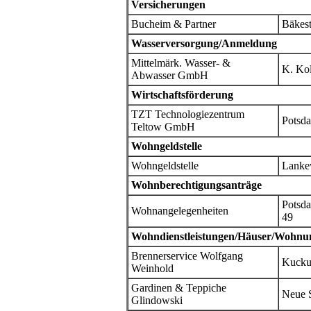
Versicherungen
Bucheim & Partner
Bäkest
Wasserversorgung/Anmeldung
Mittelmärk. Wasser- &
K. Kol
Abwasser GmbH
Wirtschaftsförderung
TZT Technologiezentrum
Potsda
Teltow GmbH
Wohngeldstelle
Wohngeldstelle
Lanke
Wohnberechtigungsanträge
Potsda
Wohnangelegenheiten
49
Wohndienstleistungen/Häuser/Wohnu
Brennerservice Wolfgang
Kucku
Weinhold
Gardinen & Teppiche
Neue S
Glindowski