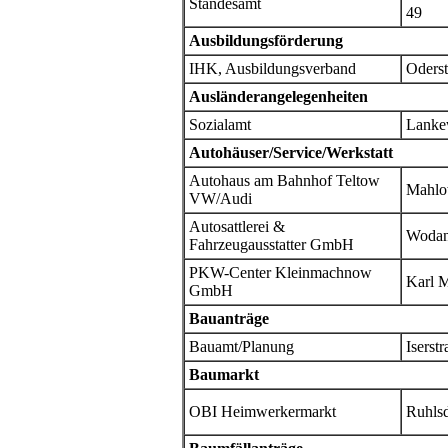
Standesamt
49
Ausbildungsförderung
IHK, Ausbildungsverband
Oderst
Ausländerangelegenheiten
Sozialamt
Lanke
Autohäuser/Service/Werkstatt
Autohaus am Bahnhof Teltow
Mahlo
VW/Audi
Autosattlerei &
Wodan
Fahrzeugausstatter GmbH
PKW-Center Kleinmachnow
Karl M
GmbH
Bauanträge
Bauamt/Planung
Iserstr
Baumarkt
OBI Heimwerkermarkt
Ruhlsd