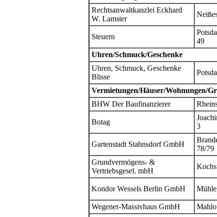
Rechtsanwaltkanzlei Eckhard
Neißes
W. Lamster
Potsda
Steuern
49
Uhren/Schmuck/Geschenke
Uhren, Schmuck, Geschenke
Potsda
Blisse
Vermietungen/Häuser/Wohnungen/Gr
BHW Der Baufinanzierer
Rheins
Joachi
Botag
3
Brande
Gartenstadt Stahnsdorf GmbH
78/79
Grundvermögens- &
Kochs
Vertriebsgesel. mbH
Kondor Wessels Berlin GmbH
Mühle
Wegener-Massivhaus GmbH
Mahlo