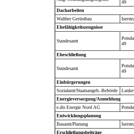
49
Dacharbeiten
Walther Gerüstbau
Iserst
Ehefähigkeitszeugnisse
Potsda
Standesamt
49
Eheschließung
Potsda
Standesamt
49
Einbürgerungen
Sozialamt/Staatsangeh.-Behörde
Lanke
Energieversorgung/Anmeldung
e.dis Energie Nord AG
Potsd
Entwicklungsplanung
Bauamt/Planung
Iserstr
Erschließungsbeiträge