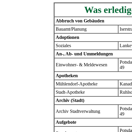
Was erledig
Abbruch von Gebäuden
Bauamt/Planung
Iserstr
Adoptionen
Soziales
Lanke
An-, Ab- und Ummeldungen
Potsda
Einwohner- & Meldewesen
49
Apotheken
Mühlendorf-Apotheke
Kanad
Stadt-Apotheke
Ruhlsd
Archiv (Stadt)
Potsda
Archiv Stadtverwaltung
49
Aufgebote
Potsda