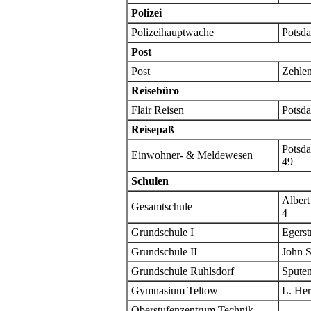
Polizei
Polizeihauptwache
Potsda
Post
Post
Zehlen
Reisebüro
Flair Reisen
Potsda
Reisepaß
Potsda
Einwohner- & Meldewesen
49
Schulen
Albert
Gesamtschule
4
Grundschule I
Egerst
Grundschule II
John S
Grundschule Ruhlsdorf
Sputen
Gymnasium Teltow
L. Her
Oberstufenzentrum Technik