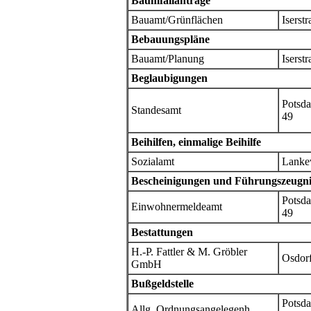
Baumfällanträge
Bauamt/Grünflächen
Iserstr
Bebauungspläne
Bauamt/Planung
Iserstr
Beglaubigungen
Potsda
Standesamt
49
Beihilfen, einmalige Beihilfe
Sozialamt
Lanke
Bescheinigungen und Führungszeugni
Potsda
Einwohnermeldeamt
49
Bestattungen
H.-P. Fattler & M. Gröbler
Osdorf
GmbH
Bußgeldstelle
Potsda
Allg. Ordnungsangelegenh.