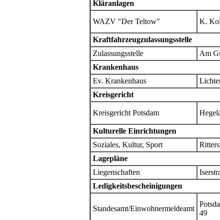
Kläranlagen
WAZV "Der Teltow"
K. Kol
Kraftfahrzeugzulassungsstelle
Zulassungsstelle
Am Gu
Krankenhaus
Ev. Krankenhaus
Lichte
Kreisgericht
Kreisgericht Potsdam
Hegela
Kulturelle Einrichtungen
Soziales, Kultur, Sport
Ritters
Lagepläne
Liegenschaften
Iserstr
Ledigkeitsbescheinigungen
Potsda
Standesamt/Einwohnermeldeamt
49