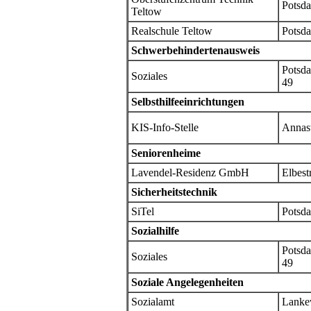
Potsda
Teltow
Realschule Teltow
Potsda
Schwerbehindertenausweis
Potsda
Soziales
49
Selbsthilfeeinrichtungen
KIS-Info-Stelle
Annast
Seniorenheime
Lavendel-Residenz GmbH
Elbest
Sicherheitstechnik
SiTel
Potsd
Sozialhilfe
Potsda
Soziales
49
Soziale Angelegenheiten
Sozialamt
Lanke