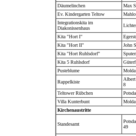
Däumelinchen
Max Sa
Ev. Kindergarten Teltow
Mahlo
Integrationskita im
Lichte
Diakonissenhaus
Kita "Hort I"
Egerst
Kita "Hort II"
John S
Kita "Hort Ruhlsdorf"
Sputen
Kita 5 Ruhlsdorf
Güterf
Pusteblume
Molda
Albert
Rappelkiste
8
Teltower Rübchen
Potsda
Villa Kunterbunt
Molda
Kirchenaustritte
Potsda
Standesamt
49