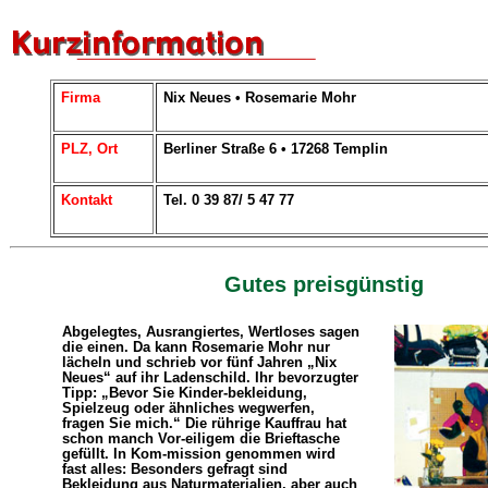
Firma
Nix Neues • Rosemarie Mohr
PLZ, Ort
Berliner Straße 6 • 17268 Templin
Kontakt
Tel. 0 39 87/ 5 47 77
Gutes preisgünstig
Abgelegtes, Ausrangiertes, Wertloses sagen
die einen. Da kann Rosemarie Mohr nur
lächeln und schrieb vor fünf Jahren „Nix
Neues“ auf ihr Ladenschild. Ihr bevorzugter
Tipp: „Bevor Sie Kinder-bekleidung,
Spielzeug oder ähnliches wegwerfen,
fragen Sie mich.“ Die rührige Kauffrau hat
schon manch Vor-eiligem die Brieftasche
gefüllt. In Kom-mission genommen wird
fast alles: Besonders gefragt sind
Bekleidung aus Naturmaterialien, aber auch