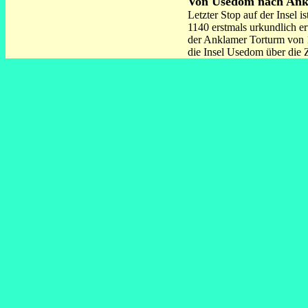
Von Usedom nach An
Letzter Stop auf der Insel 
1140 erstmals urkundlich e
der Anklamer Torturm von 14
die Insel Usedom über die 