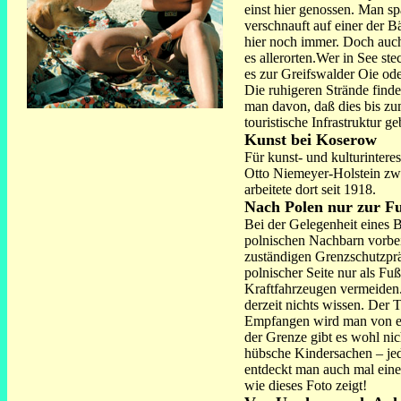
einst hier genossen. Man sp
verschnauft auf einer der 
hier noch immer. Doch auch
es allerorten.Wer in See st
es zur Greifswalder Oie ode
Die ruhigeren Strände find
man davon, daß dies bis zu
touristische Infrastruktur g
Kunst bei Koserow
Für kunst- und kulturintere
Otto Niemeyer-Holstein zw
arbeitete dort seit 1918.
Nach Polen nur zur F
Bei der Gelegenheit eines B
polnischen Nachbarn vorbe
zuständigen Grenzschutzprä
polnischer Seite nur als Fu
Kraftfahrzeugen vermeiden.
derzeit nichts wissen. Der T
Empfangen wird man von ein
der Grenze gibt es wohl nic
hübsche Kindersachen – jede
entdeckt man auch mal einen
wie dieses Foto zeigt!