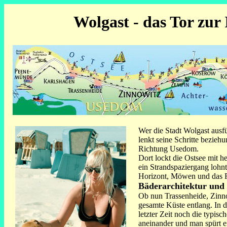
Wolgast - das Tor zur
Wer die Stadt Wolgast ausf
lenkt seine Schritte bezie
Richtung Usedom.
Dort lockt die Ostsee mit h
ein Strandspaziergang lohnt
Horizont, Möwen und das R
Bäderarchitektur un
Ob nun Trassenheide, Zinnow
gesamte Küste entlang. In de
letzter Zeit noch die typisc
aneinander und man spürt e