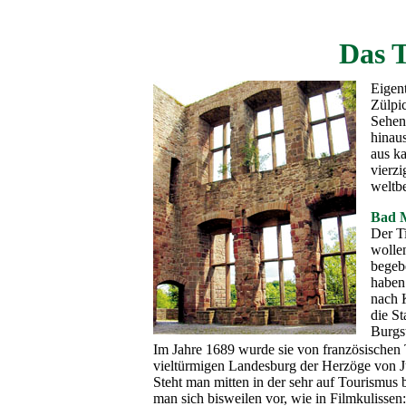
Das T
Eigen
Zülpic
Sehen
hinaus
aus k
vierzi
weltbe
Bad M
Der Ti
wollen
begebe
haben
nach K
die St
Burgst
Im Jahre 1689 wurde sie von französischen T
vieltürmigen Landesburg der Herzöge von Jü
Steht man mitten in der sehr auf Tourismus
man sich bisweilen vor, wie in Filmkulissen