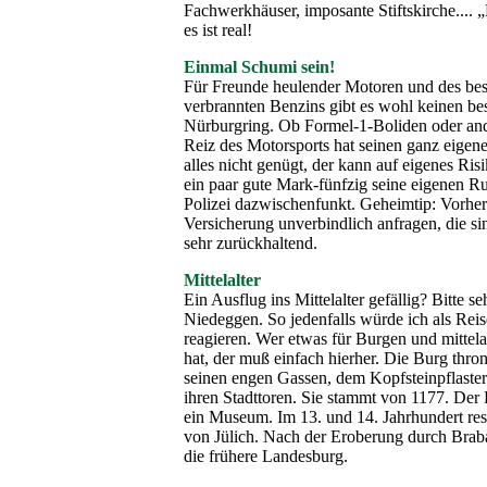
Fachwerkhäuser, imposante Stiftskirche.... 
es ist real!
Einmal Schumi sein!
Für Freunde heulender Motoren und des be
verbrannten Benzins gibt es wohl keinen bes
Nürburgring. Ob Formel-1-Boliden oder an
Reiz des Motorsports hat seinen ganz eige
alles nicht genügt, der kann auf eigenes Ris
ein paar gute Mark-fünfzig seine eigenen R
Polizei dazwischenfunkt. Geheimtip: Vorher
Versicherung unverbindlich anfragen, die si
sehr zurückhaltend.
Mittelalter
Ein Ausflug ins Mittelalter gefällig? Bitte s
Niedeggen. So jedenfalls würde ich als Reis
reagieren. Wer etwas für Burgen und mittela
hat, der muß einfach hierher. Die Burg thro
seinen engen Gassen, dem Kopfsteinpflaster
ihren Stadttoren. Sie stammt von 1177. Der 
ein Museum. Im 13. und 14. Jahrhundert resi
von Jülich. Nach der Eroberung durch Braba
die frühere Landesburg.