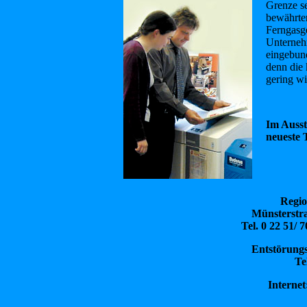
Grenze se
bewährten
Ferngasge
Unterneh
eingebund
denn die 
gering wi
Im Ausst
neueste 
Regio
Münsterstra
Tel. 0 22 51/ 
Entstörungs
Te
Internet