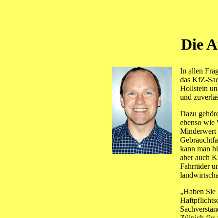
Die A
In allen Fra
das KfZ-Sac
Hollstein u
und zuverläs
Dazu gehör
ebenso wie 
Minderwert w
Gebrauchtfa
kann man hi
aber auch Kr
Fahrräder u
landwirtscha
„Haben Sie 
Haftpflicht
Sachverständ
Zülpich für 