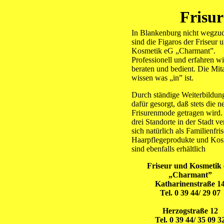
Frisu
In Blankenburg nicht wegzu
sind die Figaros der Friseur 
Kosmetik eG „Charmant”.
Professionell und erfahren wi
beraten und bedient. Die Mita
wissen was „in” ist.
Durch ständige Weiterbildun
dafür gesorgt, daß stets die n
Frisurenmode getragen wird.
drei Standorte in der Stadt ve
sich natürlich als Familienfris
Haarpflegeprodukte und Kos
sind ebenfalls erhältlich
Friseur und Kosmetik
„Charmant”
Katharinenstraße 1
Tel. 0 39 44/ 29 07
Herzogstraße 12
Tel. 0 39 44/ 35 09 3