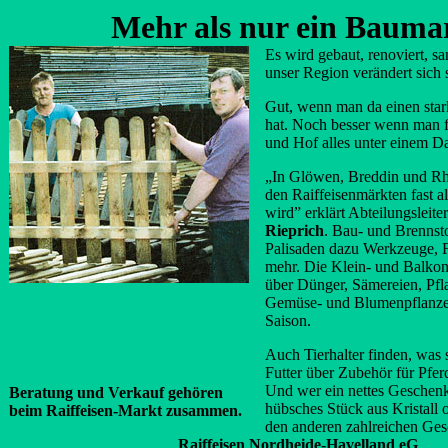
Mehr als nur ein Bauma
Es wird gebaut, renoviert, sa
unser Region verändert sich s
Gut, wenn man da einen stark
hat. Noch besser wenn man 
und Hof alles unter einem Da
„In Glöwen, Breddin und Rh
den Raiffeisenmärkten fast al
wird” erklärt Abteilungsleite
Rieprich
. Bau- und Brennst
Palisaden dazu Werkzeuge, F
mehr. Die Klein- und Balkon
über Dünger, Sämereien, Pfl
Gemüse- und Blumenpflanze
Saison.
Auch Tierhalter finden, was
Futter über Zubehör für Pfer
Und wer ein nettes Geschenk 
Beratung und Verkauf gehören
hübsches Stück aus Kristall o
beim Raiffeisen-Markt zusammen.
den anderen zahlreichen Ges
Raiffeisen Nordheide-Havelland eG