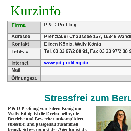
Kurzinfo
Firma
P & D Profiling
Adresse
Prenzlauer Chaussee 167, 16348 Wandl
Kontakt
Eileen König, Wally König
Tel. 03 33 97/2 88 91, Fax 03 33 97/2 8
Tel./Fax
www.pd-profiling.de
Internet
Mail
Öffnungszt.
Stressfrei zum Ber
P & D Profiling von Eileen König und
Wally König ist die Drehscheibe, die
Betriebe und Bewerber unkompliziert,
stressfrei und passgenau zusammen
bringt. Schwerpunkt der Agentur ist die