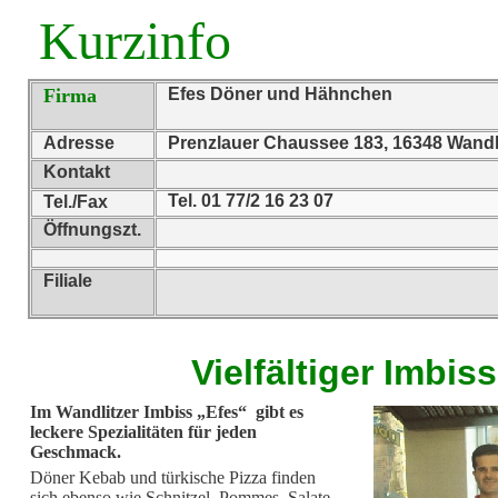
Kurzinfo
Firma
Efes Döner und Hähnchen
Adresse
Prenzlauer Chaussee 183, 16348 Wandl
Kontakt
Tel. 01 77/2 16 23 07
Tel./Fax
Öffnungszt.
Filiale
Vielfältiger Imbiss
Im Wandlitzer Imbiss „Efes“ gibt es
leckere Spezialitäten für jeden
Geschmack.
Döner Kebab und türkische Pizza finden
sich ebenso wie Schnitzel, Pommes, Salate,