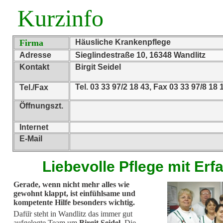
Kurzinfo
Firma
Häusliche Krankenpflege
Adresse
Sieglindestraße 10, 16348 Wandlitz
Kontakt
Birgit Seidel
Tel. 03 33 97/2 18 43, Fax 03 33 97/8 18 
Tel./Fax
Öffnungszt.
Internet
E-Mail
Liebevolle Pflege mit Erf
Gerade, wenn nicht mehr alles wie
gewohnt klappt, ist einfühlsame und
kompetente Hilfe besonders wichtig.
Dafü
r steht in Wandlitz das immer gut
aufgelegte Team um
Birgit Seidel
. Die