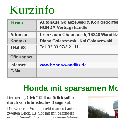
Kurzinfo
Firma
Autohaus Golaszewski & Königsdörffe
HONDA-Vertragshändler
Adresse
Prenzlauer Chaussee 5, 16348 Wandlitz
Kontakt
Diana Golaszewski, Kai Golaszewski
Tel. 03 33 97/2 21 11
Tel./Fax
Öffnungszt.
Internet
www.honda-wandlitz.de
E-Mail
Honda mit sparsamen Mo
Der neue „Civic“ fällt natürlich sofort
durch sein futuristisches Design auf.
Die weiteren Vorteile sieht man erst auf den
zweiten Blick. Es gibt ihn mit besonders
umweltfreundlichen und sparsamen Motoren