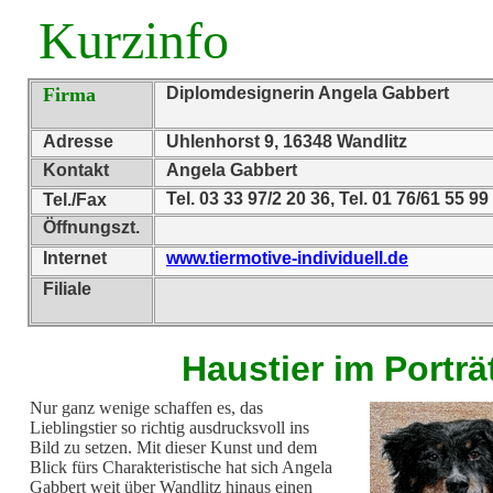
Kurzinfo
Firma
Diplomdesignerin Angela Gabbert
Adresse
Uhlenhorst 9, 16348 Wandlitz
Kontakt
Angela Gabbert
Tel. 03 33 97/2 20 36, Tel. 01 76/61 55 99
Tel./Fax
Öffnungszt.
Internet
www.tiermotive-individuell.de
Filiale
Haustier im Porträ
Nur ganz wenige schaffen es, das
Lieblingstier so richtig ausdrucksvoll ins
Bild zu setzen. Mit dieser Kunst und dem
Blick fürs Charakteristische hat sich Angela
Gabbert weit über Wandlitz hinaus einen