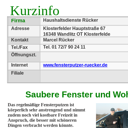
Kurzinfo
Firma
Haushaltsdienste Rücker
Adresse
Klosterfelder Hauptstraße 67
16348 Wandlitz OT Klosterfelde
Kontakt
Marcel Rücker
Tel. 01 72/7 90 24 11
Tel./Fax
Öffnungszt.
Internet
www.fensterputzer-ruecker.de
Filiale
Saubere Fenster und Wo
Das regelmäßige Fensterputzen ist
körperlich sehr anstrengend und nimmt
zudem noch viel kostbare Freizeit in
Anspruch, die besser mit schöneren
Dingen verbracht werden könnte.