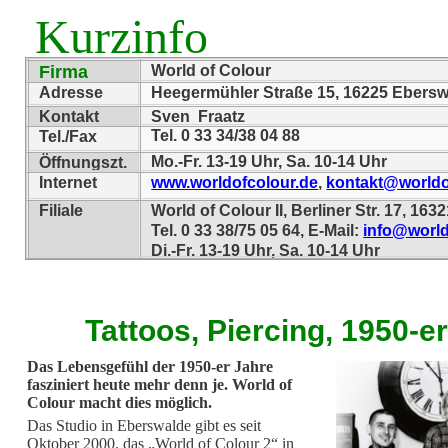
Kurzinfo
Firma
World of Colour
Adresse
Heegermühler Straße 15, 16225 Ebers
Kontakt
Sven Fraatz
Tel. 0 33 34/38 04 88
Tel./Fax
Mo.-Fr. 13-19 Uhr, Sa. 10-14 Uhr
Öffnungszt.
Internet
www.worldofcolour.de
,
kontakt@worldo
Filiale
World of Colour II, Berliner Str. 17, 16
Tel. 0 33 38/75 05 64, E-Mail:
info@world
Di.-Fr. 13-19 Uhr, Sa. 10-14 Uhr
Tattoos, Piercing, 1950-e
Das Lebensgefühl der 1950-er Jahre
fasziniert heute mehr denn je. World of
Colour macht dies möglich.
Das Studio in Eberswalde gibt es seit
Oktober 2000, das „World of Colour 2“ in