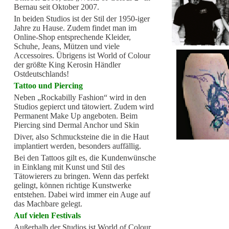
Bernau seit Oktober 2007.
In beiden Studios ist der Stil der 1950-iger
Jahre zu Hause. Zudem findet man im
Online-Shop entsprechende Kleider,
Schuhe, Jeans, Mützen und viele
Accessoires. Übrigens ist World of Colour
der größte King Kerosin Händler
Ostdeutschlands!
Tattoo und Piercing
Neben „Rockabilly Fashion“ wird in den
Studios gepierct und tätowiert. Zudem wird
Permanent Make Up angeboten. Beim
Piercing sind Dermal Anchor und Skin
Diver, also Schmucksteine die in die Haut
implantiert werden, besonders auffällig.
Bei den Tattoos gilt es, die Kundenwünsche
in Einklang mit Kunst und Stil des
Tätowierers zu bringen. Wenn das perfekt
gelingt, können richtige Kunstwerke
entstehen. Dabei wird immer ein Auge auf
das Machbare gelegt.
Auf vielen Festivals
Außerhalb der Studios ist World of Colour