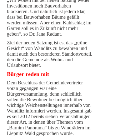
„Wir wollen mit der neuen Satzung weder
Investitionen noch Bauvorhaben
blockieren. Und natürlich ist jedem klar,
dass bei Bauvorhaben Bäume gefällt
werden müssen. Aber einen Kahlschlag im
Garten soll es in Zukunft nicht mehr
geben“, so Dr. Jana Radant.
Ziel der neuen Satzung ist es, das „grüne
Gesicht“ von Wandlitz zu bewahren und
damit auch den besonderen Standortvorteil,
den die Gemeinde als Wohn- und
Urlaubsort bietet.
Bürger reden mit
Dem Beschluss der Gemeindevertreter
voran gegangen war eine
Bürgerversammlung, denn schließlich
sollen die Bewohner bestmöglich über
wichtige Weichenstellungen innerhalb von
Wandlitz informiert werden. Insgesamt gab
es seit 2012 bereits sieben Veranstaltungen
dieser Art, in denen über Themen vom
„Barnim Panorama“ bis zu Windrädern im
Liepnitz-Wald gesprochen wurde.