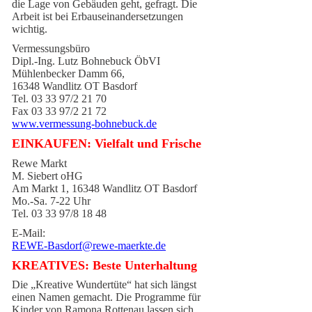
die Lage von Gebäuden geht, gefragt. Die
Arbeit ist bei Erbauseinandersetzungen
wichtig.
Vermessungsbüro
Dipl.-Ing. Lutz Bohnebuck ÖbVI
Mühlenbecker Damm 66,
16348 Wandlitz OT Basdorf
Tel. 03 33 97/2 21 70
Fax 03 33 97/2 21 72
www.vermessung-bohnebuck.de
EINKAUFEN: Vielfalt und Frische
Rewe Markt
M. Siebert oHG
Am Markt 1, 16348 Wandlitz OT Basdorf
Mo.-Sa. 7-22 Uhr
Tel. 03 33 97/8 18 48
E-Mail:
REWE-Basdorf@rewe-maerkte.de
KREATIVES: Beste Unterhaltung
Die „Kreative Wundertüte“ hat sich längst
einen Namen gemacht. Die Programme für
Kinder von Ramona Rottenau lassen sich