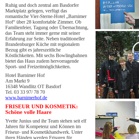
Ruhig und doch zentral am Basdorfer
Marktplatz gelegen, verfügt das
romantische Vier-Sterne-Hotel „Barnimer
Hof“ über 28 komfortable Zimmer. Ob
Familienfeier, Tagung oder Übernachtung,
das Team steht immer gerne mit seiner
Erfahrung zur Seite. Neben traditioneller
Brandenburger Küche mit regionalem
Bezug gibt es jahreszeitliche
Köstlichkeiten. Mit sechs Bowlingbahnen
bietet das Haus zudem hervorragende
Sport- und Freizeitmöglichkeiten.
Hotel Barnimer Hof
Am Markt 9
16348 Wandlitz OT Basdorf
Tel. 03 33 97/ 78 70
www.barnimerhof.de
FRISEUR UND KOSMETIK:
Schöne volle Haare
Yvette Junius und ihr Team stehen seit elf
Jahren für Kompetenz und Können im
Friseur- und Kosmetikhandwerk. Unter
ihren Händen werden Frisuren für