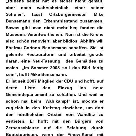
„Rubens selbst hat es sicher nicht gemalt,
aber eben wahrscheinlich einer seiner
Schüler“, fasst Ortsbürgermeister Mike
Bensemann den Erkenntnisstand zusammen.
Sowas gibt man nicht mehr her, fanden die
Museums-Verantwortlichen. Nun ist die Kirche
also schön renoviert, aber bildlos. Abhilfe will
Ehefrau Corinna Bensemann schaffen. Sie ist
gelernte Restauratorin und arbeitet gerade
daran, eine Neu-Fassung des Gemäldes zu
malen. „Im Sommer 2008 soll das Bild fertig
sein“, hofft Mike Bensemann.
Er ist seit 2007 Mitglied der CDU und hofft, auf
deren Liste den Einzug ins neue
Gemeindeparlament zu schaffen. Und weil er
schon mal beim „Wahlkampf“ ist, möchte er
zugleich in den Kreistag einziehen, um dort
den nördlichsten Ortsteil von Wandlitz zu
vertreten. Er hofft mit den Bürgern von
Zerpenschleuse auf die Belebung durch
Bootstouristen, wenn der Finow-Kanal mit