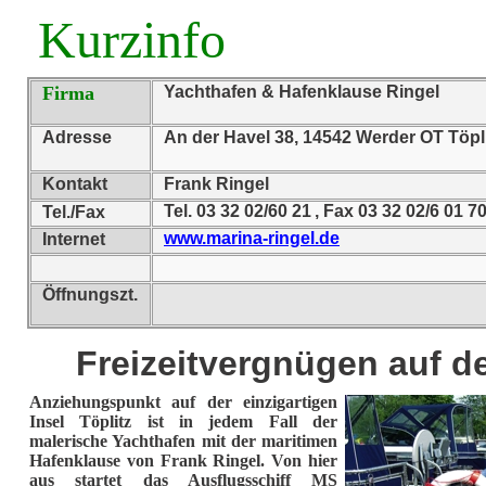
Kurzinfo
Firma
Yachthafen & Hafenklause Ringel
Adresse
An der Havel 38, 14542 Werder OT Töpl
Kontakt
Frank Ringel
Tel. 03 32 02/60 21 , Fax 03 32 02/6 01 7
Tel./Fax
www.marina-ringel.de
Internet
Öffnungszt.
Freizeitvergnügen auf de
Anziehungspunkt auf der einzigartigen
Insel Töplitz ist in jedem Fall der
malerische Yachthafen mit der maritimen
Hafenklause von Frank Ringel. Von hier
aus startet das Ausflugsschiff MS