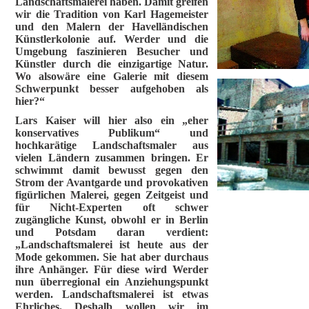
Landschaftsmalerei haben. Damit greifen
wir die Tradition von Karl Hagemeister
und den Malern der Havelländischen
Künstlerkolonie auf. Werder und die
Umgebung faszinieren Besucher und
Künstler durch die einzigartige Natur.
Wo alsowäre eine Galerie mit diesem
Schwerpunkt besser aufgehoben als
hier?“
Lars Kaiser will hier also ein „eher
konservatives Publikum“ und
hochkarätige Landschaftsmaler aus
vielen Ländern zusammen bringen. Er
schwimmt damit bewusst gegen den
Strom der Avantgarde und provokativen
figürlichen Malerei, gegen Zeitgeist und
für Nicht-Experten oft schwer
zugängliche Kunst, obwohl er in Berlin
und Potsdam daran verdient:
„Landschaftsmalerei ist heute aus der
Mode gekommen. Sie hat aber durchaus
ihre Anhänger. Für diese wird Werder
nun überregional ein Anziehungspunkt
werden. Landschaftsmalerei ist etwas
Ehrliches. Deshalb wollen wir im