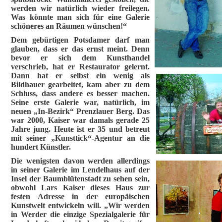
werden wir natürlich wieder freilegen.
Was könnte man sich für eine Galerie
schöneres an Räumen wünschen!“
Dem gebürtigen Potsdamer darf man
glauben, dass er das ernst meint. Denn
bevor er sich dem Kunsthandel
verschrieb, hat er Restaurator gelernt.
Dann hat er selbst ein wenig als
Bildhauer gearbeitet, kam aber zu dem
Schluss, dass andere es besser machen.
Seine erste Galerie war, natürlich, im
neuen „In-Bezirk“ Prenzlauer Berg. Das
war 2000, Kaiser war damals gerade 25
Jahre jung. Heute ist er 35 und betreut
mit seiner „Kunsttick“-Agentur an die
hundert Künstler.
Die wenigsten davon werden allerdings
in seiner Galerie im Lendelhaus auf der
Insel der Baumblütenstadt zu sehen sein,
obwohl Lars Kaiser dieses Haus zur
festen Adresse in der europäischen
Kunstwelt entwickeln will. „Wir werden
in Werder die einzige Spezialgalerie für