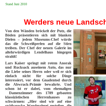
Stand Juni 2010
Werders neue Landsch
Von den Wänden bröckelt der Putz, die
Böden präsentieren sich mit blanken
Dielen – jedem Museums-Chef würde
das die Schweißperlen auf die Stirn
treiben. Der Chef der neuen Galerie im
altehrwürdigen Lendelhaus hingegen
strahlt!
Lars Kaiser springt mit rotem Anorak
und Rucksack auseinem Auto, das nur
die Liebe seines Herrn oder weil er sich
einfach nicht für solche Dinge
interessiert, vor dem Gnadentod durch
die Abwrack-Prämie bewahrte. Und
schon ist er dabei, vom ehemaligen
Damenzimmer des 1789 gebauten
klassizistischen Herrenhauses zu
schwärmen: „Hier sind wir auf eine
spätbarocke Wandmalerei gestoßen, die