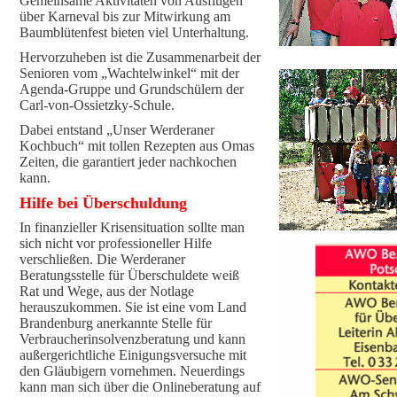
Gemeinsame Aktivitäten von Ausflügen
über Karneval bis zur Mitwirkung am
Baumblütenfest bieten viel Unterhaltung.
Hervorzuheben ist die Zusammenarbeit der
Senioren vom „Wachtelwinkel“ mit der
Agenda-Gruppe und Grundschülern der
Carl-von-Ossietzky-Schule.
Dabei entstand „Unser Werderaner
Kochbuch“ mit tollen Rezepten aus Omas
Zeiten, die garantiert jeder nachkochen
kann.
Hilfe bei Überschuldung
In finanzieller Krisensituation sollte man
sich nicht vor professioneller Hilfe
verschließen. Die Werderaner
Beratungsstelle für Überschuldete weiß
Rat und Wege, aus der Notlage
herauszukommen. Sie ist eine vom Land
Brandenburg anerkannte Stelle für
Verbraucherinsolvenzberatung und kann
außergerichtliche Einigungsversuche mit
den Gläubigern vornehmen. Neuerdings
kann man sich über die Onlineberatung auf