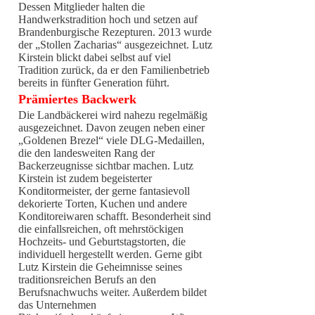
Dessen Mitglieder halten die
Handwerkstradition hoch und setzen auf
Brandenburgische Rezepturen. 2013 wurde
der „Stollen Zacharias“ ausgezeichnet. Lutz
Kirstein blickt dabei selbst auf viel
Tradition zurück, da er den Familienbetrieb
bereits in fünfter Generation führt.
Prämiertes Backwerk
Die Landbäckerei wird nahezu regelmäßig
ausgezeichnet. Davon zeugen neben einer
„Goldenen Brezel“ viele DLG-Medaillen,
die den landesweiten Rang der
Backerzeugnisse sichtbar machen. Lutz
Kirstein ist zudem begeisterter
Konditormeister, der gerne fantasievoll
dekorierte Torten, Kuchen und andere
Konditoreiwaren schafft. Besonderheit sind
die einfallsreichen, oft mehrstöckigen
Hochzeits- und Geburtstagstorten, die
individuell hergestellt werden. Gerne gibt
Lutz Kirstein die Geheimnisse seines
traditionsreichen Berufs an den
Berufsnachwuchs weiter. Außerdem bildet
das Unternehmen