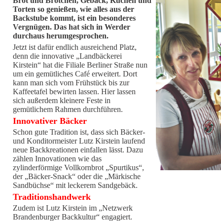
Brot und Brötchen, Gebäck, Kuchen und
Torten so genießen, wie alles aus der
Backstube kommt, ist ein besonderes
Vergnügen. Das hat sich in Werder
durchaus herumgesprochen.
Jetzt ist dafür endlich ausreichend Platz,
denn die innovative „Landbäckerei
Kirstein“ hat die Filiale Berliner Straße nun
um ein gemütliches Café erweitert. Dort
kann man sich vom Frühstück bis zur
Kaffeetafel bewirten lassen. Hier lassen
sich außerdem kleinere Feste in
gemütlichem Rahmen durchführen.
Innovativer Bäcker
Schon gute Tradition ist, dass sich Bäcker-
und Konditormeister Lutz Kirstein laufend
neue Backkreationen einfallen lässt. Dazu
zählen Innovationen wie das
zylinderförmige Vollkornbrot „Spurtikus“,
der „Bäcker-Snack“ oder die „Märkische
Sandbüchse“ mit leckerem Sandgebäck.
Traditionshandwerk
Zudem ist Lutz Kirstein im „Netzwerk
Brandenburger Backkultur“ engagiert.