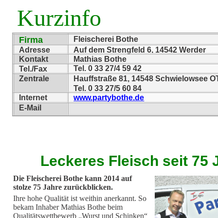
Kurzinfo
Firma
Fleischerei Bothe
Adresse
Auf dem Strengfeld 6, 14542 Werder
Kontakt
Mathias Bothe
Tel. 0 33 27/4 59 42
Tel./Fax
Zentrale
Hauffstraße 81, 14548 Schwielowsee O
Tel. 0 33 27/5 60 84
Internet
www.partybothe.de
E-Mail
Leckeres Fleisch seit 75 
Die Fleischerei Bothe kann 2014 auf
stolze 75 Jahre zurückblicken.
Ihre hohe Qualität ist weithin anerkannt. So
bekam Inhaber Mathias Bothe beim
Qualitätswettbewerb „Wurst und Schinken“